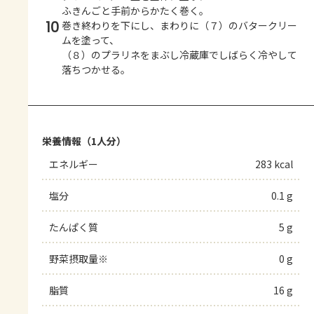
ふきんごと手前からかたく巻く。
10
巻き終わりを下にし、まわりに（７）のバタークリー
ムを塗って、
（８）のプラリネをまぶし冷蔵庫でしばらく冷やして
落ちつかせる。
栄養情報（1人分）
エネルギー
283 kcal
塩分
0.1 g
たんぱく質
5 g
野菜摂取量※
0 g
脂質
16 g