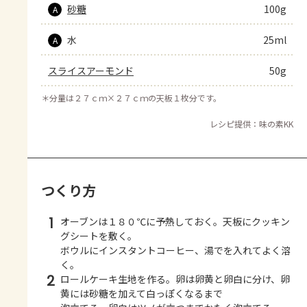
砂糖
100g
A
水
25ml
A
スライスアーモンド
50g
＊
分量は２７ｃｍ×２７ｃｍの天板１枚分です。
レシピ提供：味の素KK
つくり方
1
オーブンは１８０℃に予熱しておく。天板にクッキン
グシートを敷く。
ボウルにインスタントコーヒー、湯でを入れてよく溶
く。
2
ロールケーキ生地を作る。卵は卵黄と卵白に分け、卵
黄には砂糖を加えて白っぽくなるまで