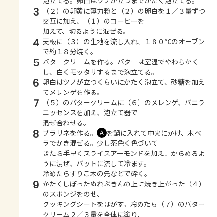
泡立てる。卵白はツノが立つまでかたく泡立てる。
3
（２）の卵黄に薄力粉と（２）の卵白を１／３量ずつ
交互に加え、（１）のコーヒーを
加えて、切るように混ぜる。
4
天板に（３）の生地を流し入れ、１８０℃のオーブン
で約１８分焼く。
5
バタークリームを作る。バターは室温でやわらかく
し、白くモッタリするまで泡立てる。
6
卵白はツノが立つくらいにかたく泡立て、砂糖を加え
てメレンゲを作る。
7
（５）のバタークリームに（６）のメレンゲ、バニラ
エッセンスを加え、泡立て器で
混ぜ合わせる。
8
プラリネを作る。
を鍋に入れて中火にかけ、木ベ
Ａ
ラでかき混ぜる。少し茶色く色づいて
きたら手早くスライスアーモンドを加え、からめるよ
うに混ぜ、バットに流して冷ます。
冷めたらすりこ木の先などで砕く。
9
かたくしぼったぬれぶきんの上に焼き上がった（４）
のスポンジをのせ、
クッキングシートをはがす。冷めたら（７）のバター
クリーム２／３量を全体に塗り、