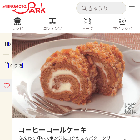
キャンセル
キャンセル
レシピ
コンテンツ
トーク
マイレシピ
レシピ
コンテンツ
ログインするとレシピを保存できます
ログイン
新規登録
材料
人気の食材・レシピ
つくり方
ホーム
きゅうり
なす
トマト
とうもろこし
ピーマン
みょうが
ゴーヤ
コンテンツ
レシピ
トーク
コーヒーロールケーキ
ふんわり軽いスポンジにコクのあるバタークリー