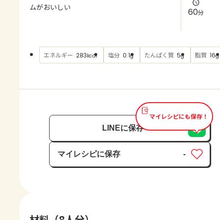
よくあるお問い合わせ
ムがおいしい
60
分
お買い物
エネルギー
塩分
たんぱく質
脂質
283
0.1
5
16
kcal
g
g
g
AJINOMOTO PARK とは
マイレシピにも保存！
LINEに保存
マイレシピに保存
-
保存済み
材料（8人分）