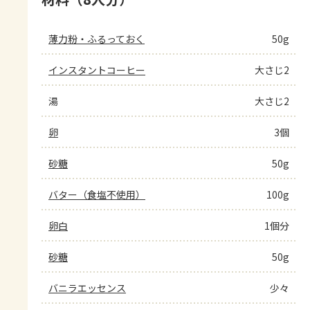
薄力粉・ふるっておく
50g
インスタントコーヒー
大さじ2
湯
大さじ2
卵
3個
砂糖
50g
バター（食塩不使用）
100g
卵白
1個分
砂糖
50g
バニラエッセンス
少々