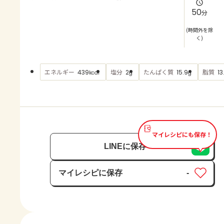
よくあるお問い合わせ
50
分
お買い物
(時間外を除
く)
AJINOMOTO PARK とは
エネルギー
塩分
たんぱく質
脂質
439
2
15.9
13
kcal
g
g
マイレシピにも保存！
LINEに保存
マイレシピに保存
-
保存済み