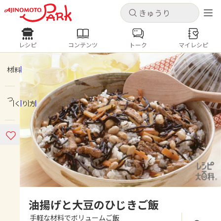
キャンセル
キャンセル
レシピ
コンテンツ
トーク
マイレシピ
レシピ
コンテンツ
ログインするとレシピを保存できます
ログイン
新規登録
材料
人気の食材・レシピ
つくり方
ホーム
きゅうり
なす
トマト
とうもろこし
ピーマン
みょうが
ゴーヤ
コンテンツ
レシピ
トーク
油揚げと大豆のひじきご飯
手軽な材料でボリュームご飯