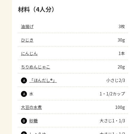
材料（4人分）
油揚げ
3枚
ひじき
30g
にんじん
1本
ちりめんじゃこ
20g
「ほんだし®」
小さじ2/3
A
水
1・1/2カップ
A
大豆の水煮
100g
砂糖
大さじ1・1/3
B
しょうゆ
大さじ1・1/2