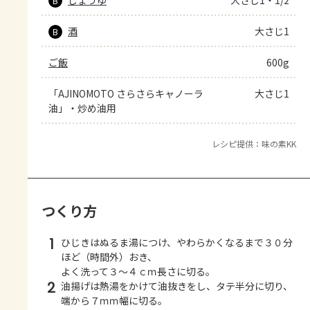
B
酒
大さじ1
B
ご飯
600g
「AJINOMOTO さらさらキャノーラ
大さじ1
油」・炒め油用
レシピ提供：味の素KK
つくり方
1
ひじきはぬるま湯につけ、やわらかくなるまで３０分
ほど（時間外）おき、
よく洗って３～４ｃｍ長さに切る。
2
油揚げは熱湯をかけて油抜きをし、タテ半分に切り、
端から７ｍｍ幅に切る。