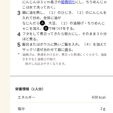
にんじんは３ｃｍ長さの
短冊切り
にし、ちりめんじゃ
こは水で洗っておく。
3
鍋に油を熱し、（１）のひじき、（２）のにんじんを
入れて炒め、全体に油が
なじんだら
、大豆、（２）の油揚げ・ちりめんじ
Ａ
ゃこを加え、
で味つけをする。
Ｂ
4
フタをして煮立ってきたら弱火にし、そのまま３０分
ほど煮る。
5
飯台またはボウルに熱いご飯を入れ、（４）を加えて
サックリ混ぜ合わせて器に盛る。
＊
油揚げは、熱湯をかけるか、煮立った熱湯にくぐらせて、油抜
きをすると油臭さが抜け、
味がしみ込みやすくなります。
栄養情報（1人分）
エネルギー
439 kcal
塩分
2 g