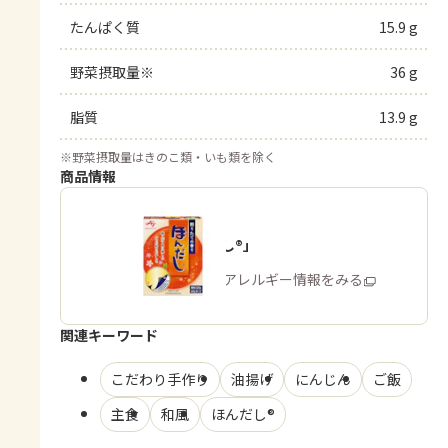
たんぱく質
15.9 g
野菜摂取量※
36 g
脂質
13.9 g
※
野菜摂取量はきのこ類・いも類を除く
商品情報
「ほんだし®」
商品・アレルギー情報をみる
関連キーワード
こだわり手作り
油揚げ
にんじん
ご飯
主食
和風
ほんだし®