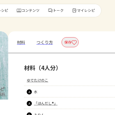
レシピ
コンテンツ
トーク
マイレシピ
レ
材料
つくり方
保存
人気の食材・
材料（4人分）
きゅうり
ゴーヤ
ゆでたけのこ
水
A
「ほんだし®」
A
みりん
B