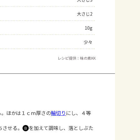
よくあるお問い合わせ
大さじ2
10g
お買い物
少々
AJINOMOTO PARK とは
レシピ提供：味の素KK
る。ほかは１ｃｍ厚さの
輪切り
にし、４等
ちさせる。
を加えて調味し、落としぶた
Ｂ