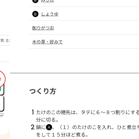
しょうゆ
B
削りがつお
もっと見る
脂質
0.3
木の芽・好みで
g
！
つくり方
1
たけのこの穂先は、タテに６～８つ割りにす
分に切る。
2
鍋に
、（１）のたけのこを入れ、ひと煮立
Ａ
をして１５分ほど煮る。