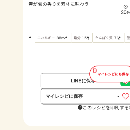
春が旬の香りを素朴に味わう
20
分
エネルギー
塩分
たんぱく質
88
1.5
7.1
kcal
g
g
マイレシピにも保存
LINEに保存
マイレシピに保存
-
保存済み
このレシピを印刷する