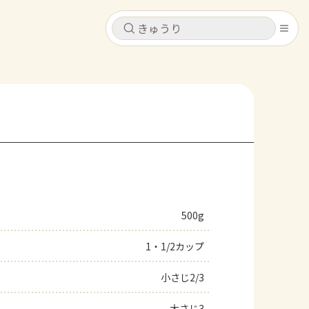
キャンセル
キャンセル
シピ
コンテンツ
ログインするとレシピを保存できます
ログイン
新規登録
レシピ
ホーム
なす
トマト
とうもろこし
ピーマン
みょうが
500g
コンテンツ
1・1/2カップ
レシピ
小さじ2/3
トーク
大さじ3