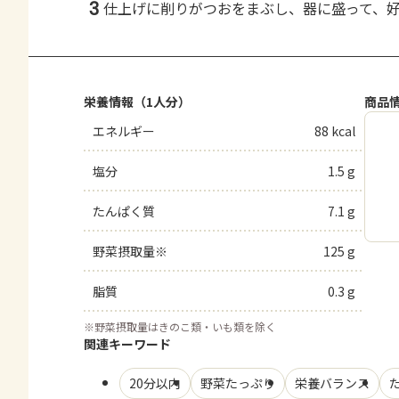
3
仕上げに削りがつおをまぶし、器に盛って、
栄養情報（1人分）
商品
エネルギー
88 kcal
塩分
1.5 g
たんぱく質
7.1 g
野菜摂取量※
125 g
脂質
0.3 g
※
野菜摂取量はきのこ類・いも類を除く
関連キーワード
20分以内
野菜たっぷり
栄養バランス