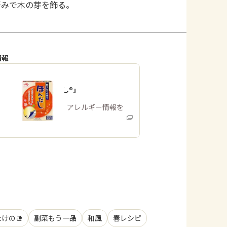
好みで木の芽を飾る。
情報
「ほんだし®」
商品・アレルギー情報を
みる
たけのこ
副菜もう一品
和風
春レシピ