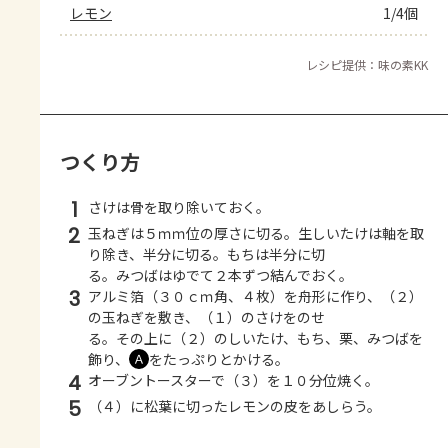
レモン
1/4個
レシピ提供：味の素KK
つくり方
1
さけは骨を取り除いておく。
2
玉ねぎは５ｍｍ位の厚さに切る。生しいたけは軸を取
り除き、半分に切る。もちは半分に切
る。みつばはゆでて２本ずつ結んでおく。
3
アルミ箔（３０ｃｍ角、４枚）を舟形に作り、（２）
の玉ねぎを敷き、（１）のさけをのせ
る。その上に（２）のしいたけ、もち、栗、みつばを
飾り、
をたっぷりとかける。
Ａ
4
オーブントースターで（３）を１０分位焼く。
5
（４）に松葉に切ったレモンの皮をあしらう。