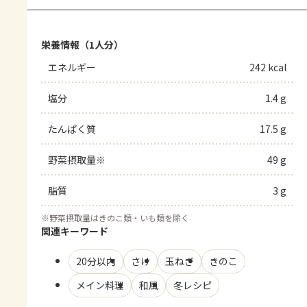
栄養情報（1人分）
エネルギー
242 kcal
塩分
1.4 g
たんぱく質
17.5 g
野菜摂取量※
49 g
脂質
3 g
※
野菜摂取量はきのこ類・いも類を除く
関連キーワード
20分以内
さけ
玉ねぎ
きのこ
メイン料理
和風
冬レシピ