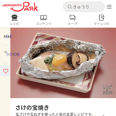
キャンセル
キャンセル
レシピ
コンテンツ
トーク
マイレシピ
レシピ
コンテンツ
ログインするとレシピを保存できます
ログイン
新規登録
材料
人気の食材・レシピ
つくり方
ホーム
きゅうり
なす
トマト
とうもろこし
ピーマン
みょうが
ゴーヤ
コンテンツ
レシピ
トーク
さけの宝焼き
生ざけや玉ねぎを使った人気の主菜レシピです。