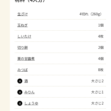
生ざけ
4切れ（260g）
玉ねぎ
1個
しいたけ
4枚
切り餅
2個
栗の甘露煮
4個
みつば
8枚
酒
大さじ2
A
みりん
大さじ1
A
しょうゆ
大さじ2
A