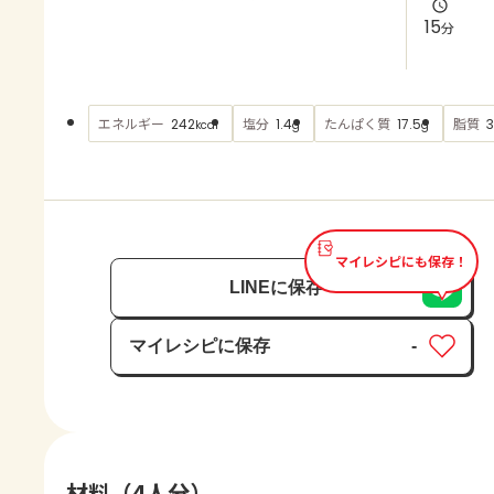
よくあるお問い合わせ
15
分
お買い物
エネルギー
塩分
たんぱく質
脂質
242
1.4
17.5
3
kcal
g
g
AJINOMOTO PARK とは
マイレシピにも保存！
LINEに保存
マイレシピに保存
-
保存済み
材料（4人分）