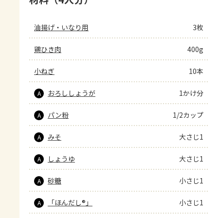
油揚げ・いなり用
3枚
鶏ひき肉
400g
小ねぎ
10本
おろししょうが
1かけ分
A
パン粉
1/2カップ
A
みそ
大さじ1
A
しょうゆ
大さじ1
A
砂糖
小さじ1
A
「ほんだし®」
小さじ1
A