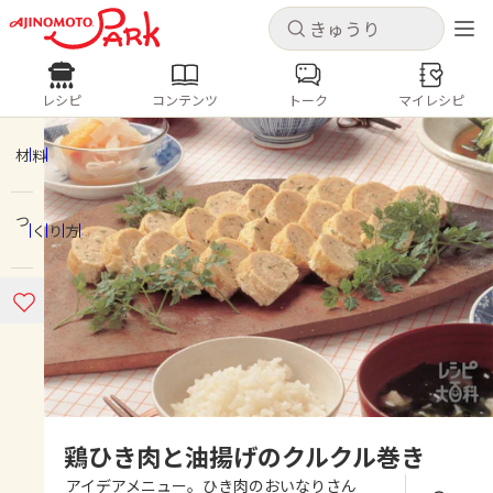
キャンセル
キャンセル
レシピ
コンテンツ
トーク
マイレシピ
レシピ
コンテンツ
ログインするとレシピを保存できます
ログイン
新規登録
材料
人気の食材・レシピ
つくり方
ホーム
きゅうり
なす
トマト
とうもろこし
ピーマン
みょうが
ゴーヤ
コンテンツ
レシピ
トーク
鶏ひき肉と油揚げのクルクル巻き
アイデアメニュー。ひき肉のおいなりさん