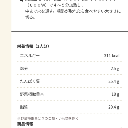
（６００Ｗ）で４～５分加熱し、
中まで火を通す。粗熱が取れたら食べやすい大きさに
切る。
栄養情報（1人分）
エネルギー
311 kcal
塩分
2.5 g
たんぱく質
25.4 g
野菜摂取量※
18 g
脂質
20.4 g
※
野菜摂取量はきのこ類・いも類を除く
商品情報