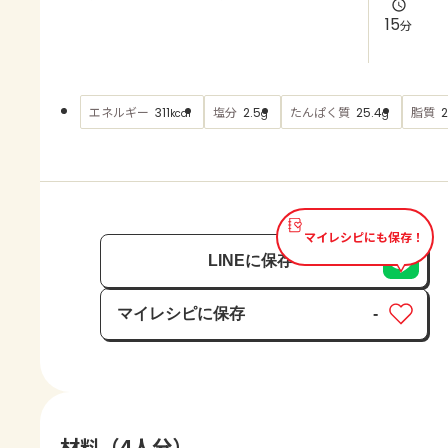
よくあるお問い合わせ
15
分
お買い物
エネルギー
塩分
たんぱく質
脂質
311
2.5
25.4
2
kcal
g
g
AJINOMOTO PARK とは
マイレシピにも保存！
LINEに保存
マイレシピに保存
-
保存済み
材料（4人分）