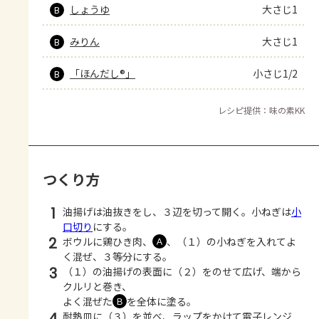
しょうゆ
大さじ1
B
みりん
大さじ1
B
「ほんだし®」
小さじ1/2
B
レシピ提供：味の素KK
つくり方
1
油揚げは油抜きをし、３辺を切って開く。小ねぎは
小
口切り
にする。
2
ボウルに鶏ひき肉、
、（１）の小ねぎを入れてよ
Ａ
く混ぜ、３等分にする。
3
（１）の油揚げの表面に（２）をのせて広げ、端から
クルリと巻き、
よく混ぜた
を全体に塗る。
Ｂ
4
耐熱皿に（３）を並べ、ラップをかけて電子レンジ