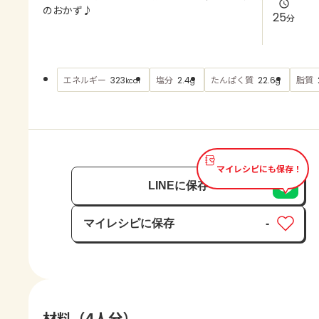
よくあるお問い合わせ
のおかず♪
25
分
お買い物
エネルギー
塩分
たんぱく質
脂質
323
2.4
22.6
kcal
g
g
AJINOMOTO PARK とは
マイレシピにも保存！
LINEに保存
マイレシピに保存
-
保存済み
材料（4人分）