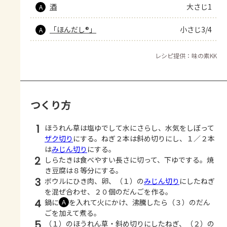
酒
大さじ1
A
「ほんだし®」
小さじ3/4
A
レシピ提供：味の素KK
つくり方
1
ほうれん草は塩ゆでして水にさらし、水気をしぼって
ザク切り
にする。ねぎ２本は斜め切りにし、１／２本
は
みじん切り
にする。
2
しらたきは食べやすい長さに切って、下ゆでする。焼
き豆腐は８等分にする。
3
ボウルにひき肉、卵、（１）の
みじん切り
にしたねぎ
を混ぜ合わせ、２０個のだんごを作る。
4
鍋に
を入れて火にかけ、沸騰したら（３）のだん
Ａ
ごを加えて煮る。
5
（１）のほうれん草・斜め切りにしたねぎ、（２）の