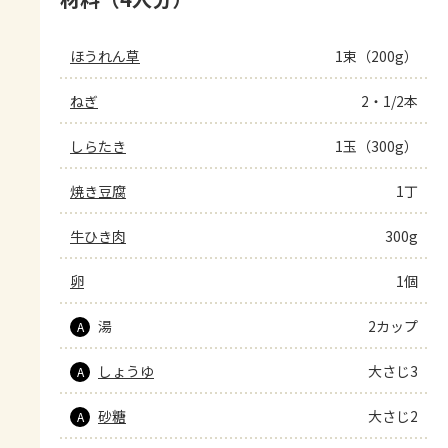
ほうれん草
1束（200g）
ねぎ
2・1/2本
しらたき
1玉（300g）
焼き豆腐
1丁
牛ひき肉
300g
卵
1個
湯
2カップ
A
しょうゆ
大さじ3
A
砂糖
大さじ2
A