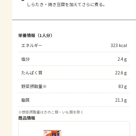
しらたき・焼き豆腐を加えてさらに煮る。
栄養情報（1人分）
エネルギー
323 kcal
塩分
2.4 g
たんぱく質
22.6 g
野菜摂取量※
83 g
脂質
21.3 g
※
野菜摂取量はきのこ類・いも類を除く
商品情報