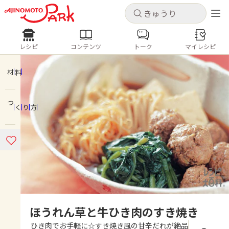
キャンセル
キャンセル
レシピ
コンテンツ
トーク
マイレシピ
レシピ
コンテンツ
ログインするとレシピを保存できます
ログイン
新規登録
材料
人気の食材・レシピ
つくり方
ホーム
きゅうり
なす
トマト
とうもろこし
ピーマン
みょうが
ゴーヤ
コンテンツ
レシピ
トーク
ほうれん草と牛ひき肉のすき焼き
ひき肉でお手軽に☆すき焼き風の甘辛だれが絶品