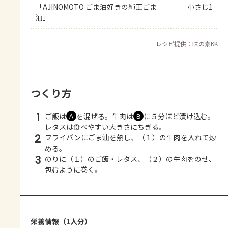
「AJINOMOTO ごま油好きの純正ごま
小さじ1
油」
レシピ提供：味の素KK
つくり方
1
ご飯は
を混ぜる。牛肉は
に５分ほど漬け込む。
Ａ
Ｂ
レタスは食べやすい大きさにちぎる。
2
フライパンにごま油を熱し、（１）の牛肉を入れて炒
める。
3
のりに（１）のご飯・レタス、（２）の牛肉をのせ、
包むように巻く。
栄養情報（1人分）