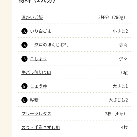
温かいご飯
2杯分（280g）
いり白ごま
小さじ2
A
「瀬戸のほんじお®」
少々
A
こしょう
少々
A
牛バラ薄切り肉
70g
しょうゆ
大さじ1
B
砂糖
大さじ1/2
B
プリーツレタス
2枚（40g）
のり・手巻きずし用
4枚