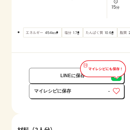
よくあるお問い合わせ
15
分
お買い物
エネルギー
塩分
たんぱく質
脂質
454
1.7
10.6
kcal
g
g
AJINOMOTO PARK とは
マイレシピにも保存！
LINEに保存
マイレシピに保存
-
保存済み
材料（2人分）