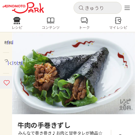
キャンセル
キャンセル
レシピ
コンテンツ
トーク
マイレシピ
レシピ
コンテンツ
ログインするとレシピを保存できます
ログイン
新規登録
材料
人気の食材・レシピ
つくり方
ホーム
きゅうり
なす
トマト
とうもろこし
ピーマン
みょうが
ゴーヤ
コンテンツ
レシピ
トーク
牛肉の手巻きずし
みんなで巻き巻き♪お肉と甘辛タレが絶品☆