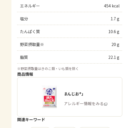
エネルギー
454 kcal
塩分
1.7 g
たんぱく質
10.6 g
野菜摂取量※
20 g
脂質
22.1 g
※
野菜摂取量はきのこ類・いも類を除く
商品情報
「瀬戸のほんじお®」
商品・アレルギー情報をみる
関連キーワード