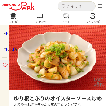
キャンセル
キャンセル
レシピ
コンテンツ
トーク
マイレシピ
レシピ
コンテンツ
ログインするとレシピを保存できます
ログイン
新規登録
材料
人気の食材・レシピ
つくり方
ホーム
きゅうり
なす
トマト
とうもろこし
ピーマン
みょうが
ゴーヤ
コンテンツ
レシピ
トーク
ゆり根とぶりのオイスターソース炒め
ぶりや長ねぎを使った人気の主菜レシピです。