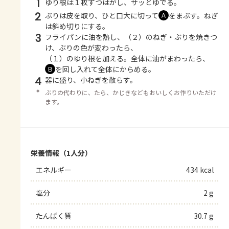
1
ゆり根は１枚ずつはがし、サッとゆでる。
2
ぶりは皮を取り、ひと口大に切って
をまぶす。ねぎ
Ａ
は斜め切りにする。
3
フライパンに油を熱し、（２）のねぎ・ぶりを焼きつ
け、ぶりの色が変わったら、
（１）のゆり根を加える。全体に油がまわったら、
を回し入れて全体にからめる。
Ｂ
4
器に盛り、小ねぎを散らす。
＊
ぶりの代わりに、たら、かじきなどもおいしくお作りいただけ
ます。
栄養情報（1人分）
エネルギー
434 kcal
塩分
2 g
たんぱく質
30.7 g