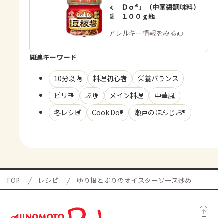
「Ｃｏｏｋ Ｄｏ®」（中華醤調味料）
熟成豆板醤 １００ｇ瓶
商品・アレルギー情報をみる
関連キーワード
10分以内
料理初心者
栄養バランス
ピリ辛
ぶり
メイン料理
中華風
冬レシピ
Cook Do®
瀬戸のほんじお®
TOP
レシピ
ゆり根とぶりのオイスターソース炒め