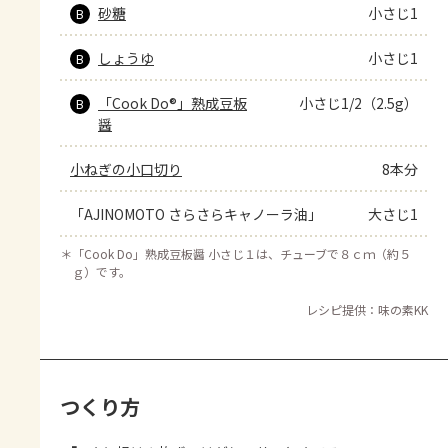
砂糖
小さじ1
B
しょうゆ
小さじ1
B
「Cook Do®」熟成豆板
小さじ1/2（2.5g）
B
醤
小ねぎの小口切り
8本分
「AJINOMOTO さらさらキャノーラ油」
大さじ1
＊
「Cook Do」熟成豆板醤 小さじ１は、チューブで８ｃｍ（約５
ｇ）です。
レシピ提供：味の素KK
つくり方