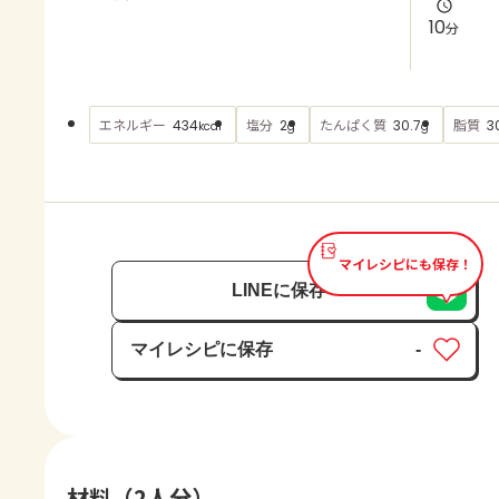
よくあるお問い合わせ
10
分
お買い物
エネルギー
塩分
たんぱく質
脂質
434
2
30.7
3
kcal
g
g
AJINOMOTO PARK とは
マイレシピにも保存！
LINEに保存
マイレシピに保存
-
保存済み
材料（2人分）