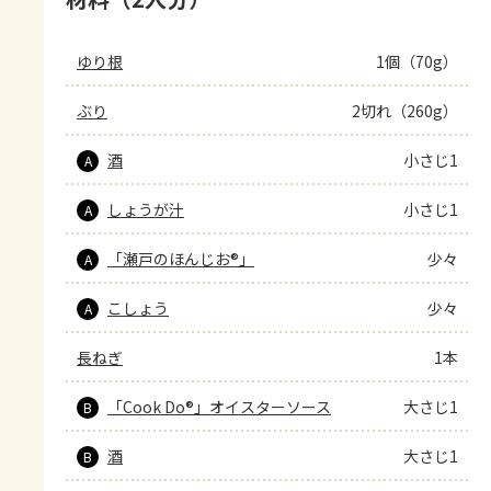
ゆり根
1個（70g）
ぶり
2切れ（260g）
酒
小さじ1
A
しょうが汁
小さじ1
A
「瀬戸のほんじお®」
少々
A
こしょう
少々
A
長ねぎ
1本
「Cook Do®」オイスターソース
大さじ1
B
酒
大さじ1
B