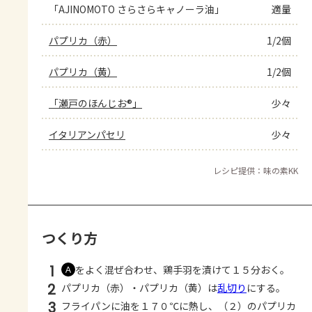
「AJINOMOTO さらさらキャノーラ油」
適量
パプリカ（赤）
1/2個
パプリカ（黄）
1/2個
「瀬戸のほんじお®」
少々
イタリアンパセリ
少々
レシピ提供：味の素KK
つくり方
1
をよく混ぜ合わせ、鶏手羽を漬けて１５分おく。
Ａ
2
パプリカ（赤）・パプリカ（黄）は
乱切り
にする。
3
フライパンに油を１７０℃に熱し、（２）のパプリカ