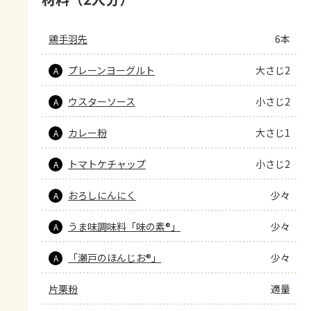
鶏手羽先
6本
プレーンヨーグルト
大さじ2
A
ウスターソース
小さじ2
A
カレー粉
大さじ1
A
トマトケチャップ
小さじ2
A
おろしにんにく
少々
A
うま味調味料「味の素®」
少々
A
「瀬戸のほんじお®」
少々
A
片栗粉
適量