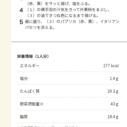
（赤、黄）をサッと揚げ、塩をふる。
4
（１）の鶏手羽の汁気をきって片栗粉をまぶし、
（３）の油できつね色になるまで揚げる。
5
器に盛り、（３）のパプリカ（赤、黄）、イタリアン
パセリを添える。
栄養情報（1人分）
エネルギー
277 kcal
塩分
1.4 g
たんぱく質
20.3 g
野菜摂取量※
43 g
脂質
18.4 g