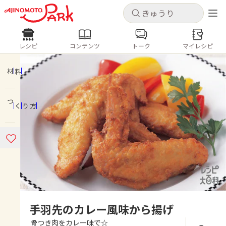
キャンセル
キャンセル
レシピ
コンテンツ
トーク
マイレシピ
レシピ
コンテンツ
ログインするとレシピを保存できます
ログイン
新規登録
材料
人気の食材・レシピ
つくり方
ホーム
きゅうり
なす
トマト
とうもろこし
ピーマン
みょうが
ゴーヤ
コンテンツ
レシピ
トーク
手羽先のカレー風味から揚げ
骨つき肉をカレー味で☆