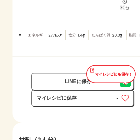
よくあるお問い合わせ
30
分
お買い物
エネルギー
塩分
たんぱく質
脂質
277
1.4
20.3
kcal
g
g
AJINOMOTO PARK とは
マイレシピにも保存！
LINEに保存
マイレシピに保存
-
保存済み
材料（2人分）