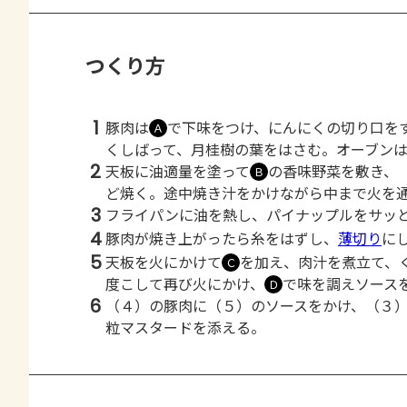
つくり方
1
豚肉は
で下味をつけ、にんにくの切り口を
Ａ
くしばって、月桂樹の葉をはさむ。オーブン
2
天板に油適量を塗って
の香味野菜を敷き、
Ｂ
ど焼く。途中焼き汁をかけながら中まで火を
3
フライパンに油を熱し、パイナップルをサッ
4
豚肉が焼き上がったら糸をはずし、
薄切り
に
5
天板を火にかけて
を加え、肉汁を煮立て、
Ｃ
度こして再び火にかけ、
で味を調えソース
Ｄ
6
（４）の豚肉に（５）のソースをかけ、（３
粒マスタードを添える。