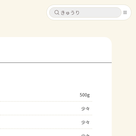
キャンセル
キャンセル
シピ
コンテンツ
ログインするとレシピを保存できます
ログイン
新規登録
レシピ
ホーム
なす
トマト
とうもろこし
ピーマン
みょうが
500g
コンテンツ
少々
レシピ
少々
トーク
少々