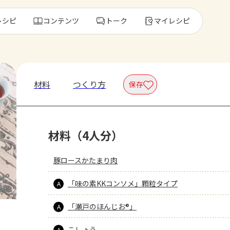
レシピ
コンテンツ
トーク
マイレシピ
レ
材料
つくり方
保存
人気の食材・
材料（4人分）
きゅうり
ゴーヤ
豚ロースかたまり肉
「味の素KKコンソメ」顆粒タイプ
A
「瀬戸のほんじお®」
A
こしょう
A