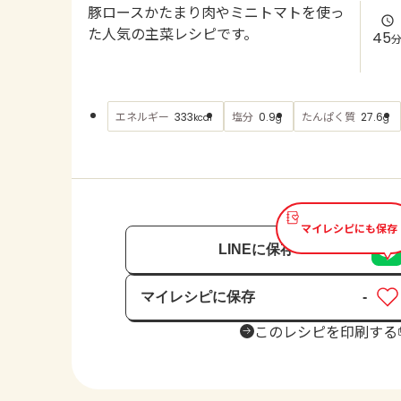
豚ロースかたまり肉やミニトマトを使っ
た人気の主菜レシピです。
45
エネルギー
塩分
たんぱく質
333
0.9
27.6
kcal
g
g
マイレシピにも保存
LINEに保存
マイレシピに保存
-
保存済み
このレシピを印刷する