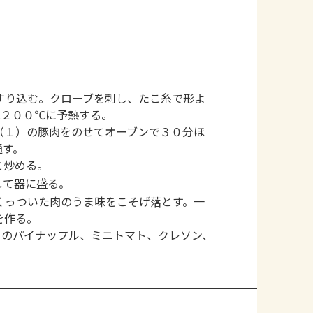
すり込む。クローブを刺し、たこ糸で形よ
は２００℃に予熱する。
（１）の豚肉をのせてオーブンで３０分ほ
通す。
と炒める。
して器に盛る。
くっついた肉のうま味をこそげ落とす。一
を作る。
）のパイナップル、ミニトマト、クレソン、