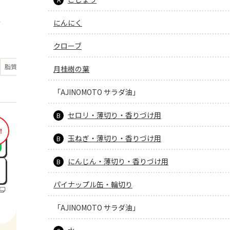
にんにく
分
クローブ
もっと見る
脂質
19.1
月桂樹の葉
g
「AJINOMOTO サラダ油」
セロリ・薄切り・香りづけ用
B
！
玉ねぎ・薄切り・香りづけ用
B
にんじん・薄切り・香りづけ用
B
パイナップル缶・輪切り
「AJINOMOTO サラダ油」