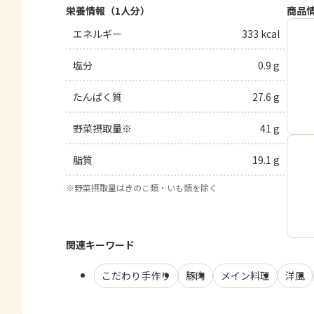
栄養情報（1人分）
商品
エネルギー
333 kcal
塩分
0.9 g
たんぱく質
27.6 g
野菜摂取量※
41 g
脂質
19.1 g
※
野菜摂取量はきのこ類・いも類を除く
関連キーワード
こだわり手作り
豚肉
メイン料理
洋風