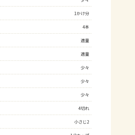
よくあるお問い合わせ
1かけ分
4本
お買い物
適量
AJINOMOTO PARK とは
適量
少々
少々
少々
4切れ
小さじ2