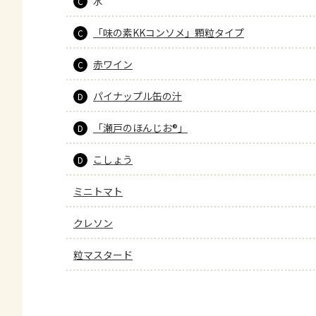
水
C
「味の素KKコンソメ」顆粒タイプ
C
赤ワイン
C
パイナップル缶の汁
D
「瀬戸のほんじお®」
D
こしょう
D
ミニトマト
クレソン
粒マスタード