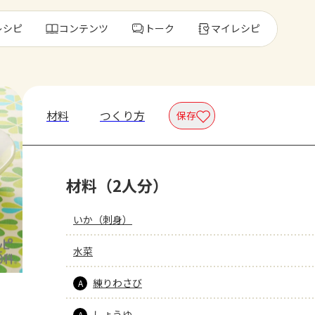
レシピ
コンテンツ
トーク
マイレシピ
レ
材料
つくり方
保存
人気の食材・
材料（2人分）
きゅうり
ゴーヤ
いか（刺身）
水菜
練りわさび
A
しょうゆ
A