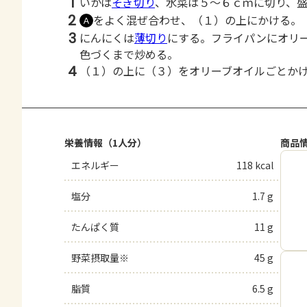
1
いかは
そぎ切り
、水菜は５～６ｃｍに切り、
2
をよく混ぜ合わせ、（１）の上にかける。
Ａ
3
にんにくは
薄切り
にする。フライパンにオリ
色づくまで炒める。
4
（１）の上に（３）をオリーブオイルごとか
栄養情報（1人分）
商品
エネルギー
118 kcal
塩分
1.7 g
たんぱく質
11 g
野菜摂取量※
45 g
脂質
6.5 g