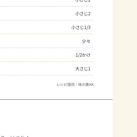
よくあるお問い合わせ
小さじ2
小さじ1/3
お買い物
少々
AJINOMOTO PARK とは
1/2かけ
大さじ1
レシピ提供：味の素KK