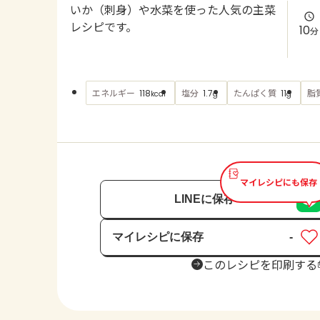
いか（刺身）や水菜を使った人気の主菜
レシピです。
10
分
エネルギー
塩分
たんぱく質
脂
118
1.7
11
kcal
g
g
マイレシピにも保存
LINEに保存
マイレシピに保存
-
保存済み
このレシピを印刷する