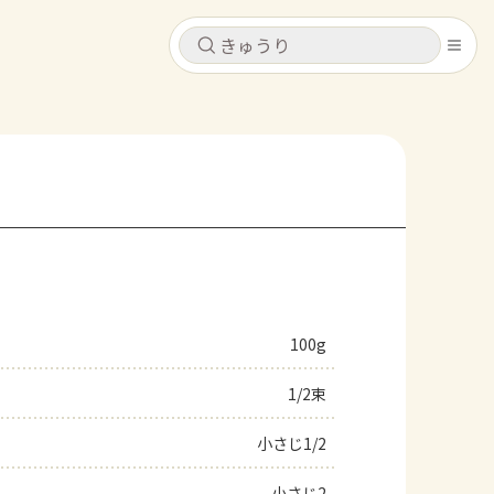
キャンセル
キャンセル
シピ
コンテンツ
ログインするとレシピを保存できます
ログイン
新規登録
レシピ
ホーム
なす
トマト
とうもろこし
ピーマン
みょうが
100g
コンテンツ
1/2束
レシピ
小さじ1/2
トーク
小さじ2