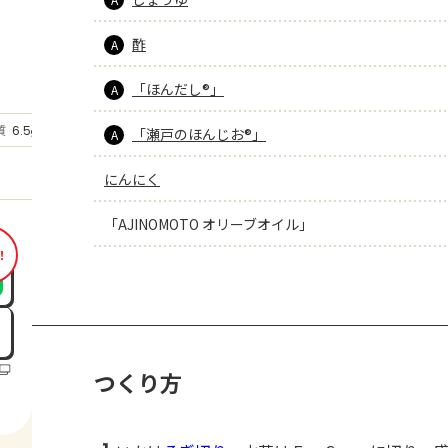
酢
A
「ほんだし®」
A
もっと見る
質
6.5
「瀬戸のほんじお®」
g
A
にんにく
「AJINOMOTO オリーブオイル」
！
つくり方