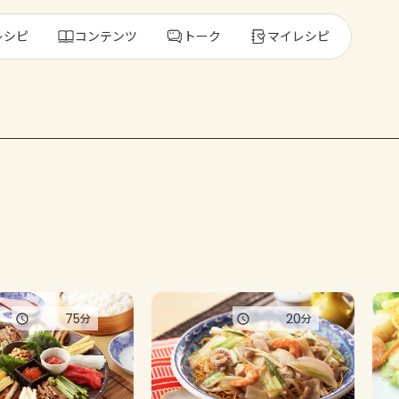
レシピ
コンテンツ
トーク
マイレシピ
レ
人気の食材・
きゅうり
ゴーヤ
75
20
分
分