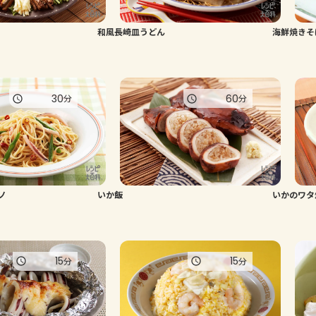
和風長崎皿うどん
海鮮焼きそ
30
60
分
分
ノ
いか飯
いかのワタ
15
15
分
分