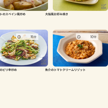
トのスペイン風炒め
大阪風お好み焼き
15
10
分
分
のピリ辛炒め
魚介のトマトクリームリゾット