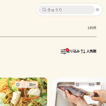
キャンセル
キャンセル
145件
シピ
コンテンツ
ログインするとレシピを保存できます
ログイン
新規登録
1
レシピ
絞り込み
人気順
ホーム
なす
トマト
とうもろこし
ピーマン
みょうが
コンテンツ
25
10
分
分
レシピ
トーク