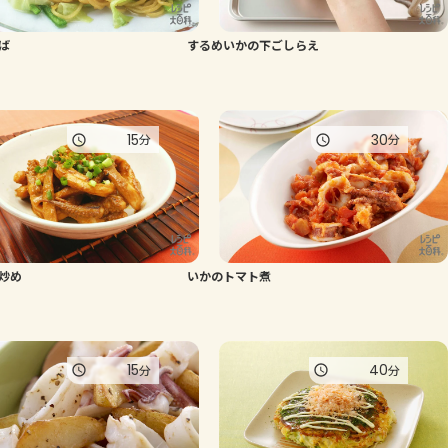
よくあるお問い合わせ
ば
するめいかの下ごしらえ
お買い物
15
30
分
分
AJINOMOTO PARK とは
炒め
いかのトマト煮
15
40
分
分