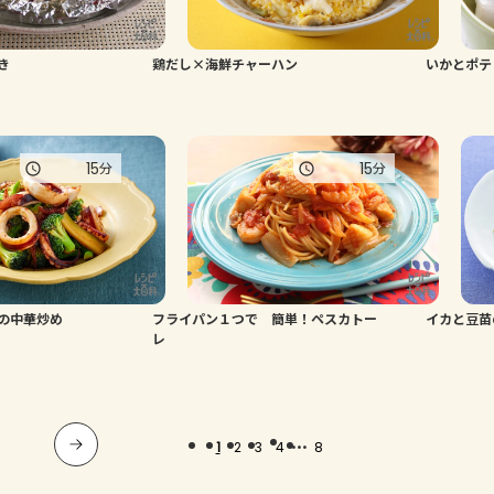
き
鶏だし×海鮮チャーハン
いかとポテ
15
15
分
分
の中華炒め
フライパン１つで 簡単！ペスカトー
イカと豆苗
レ
...
1
2
3
4
8