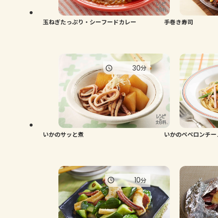
玉ねぎたっぷり・シーフードカレー
手巻き寿司
30
分
いかのサッと煮
いかのペペロンチー
10
分