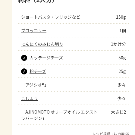
ショートパスタ・フリッジなど
150g
ブロッコリー
1個
にんにくのみじん切り
1かけ分
カッテージチーズ
50g
A
粉チーズ
25g
A
「アジシオ®」
少々
こしょう
少々
「AJINOMOTO オリーブオイル エクスト
大さじ2
ラバージン」
レシピ提供：味の素KK