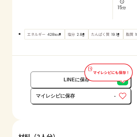
よくあるお問い合わせ
15
分
お買い物
エネルギー
塩分
たんぱく質
脂質
428
2.8
19.1
1
kcal
g
g
AJINOMOTO PARK とは
マイレシピにも保存！
LINEに保存
マイレシピに保存
-
保存済み
材料（2人分）