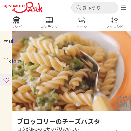
キャンセル
キャンセル
レシピ
コンテンツ
トーク
マイレシピ
レシピ
コンテンツ
ログインするとレシピを保存できます
ログイン
新規登録
材料
人気の食材・レシピ
つくり方
ホーム
きゅうり
なす
トマト
とうもろこし
ピーマン
みょうが
ゴーヤ
コンテンツ
レシピ
トーク
ブロッコリーのチーズパスタ
コクがあるのにサッパリおいしい！