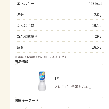
エネルギー
428 kcal
塩分
2.8 g
たんぱく質
19.1 g
野菜摂取量※
29 g
脂質
18.5 g
※
野菜摂取量はきのこ類・いも類を除く
商品情報
「アジシオ®」
商品・アレルギー情報をみる
関連キーワード