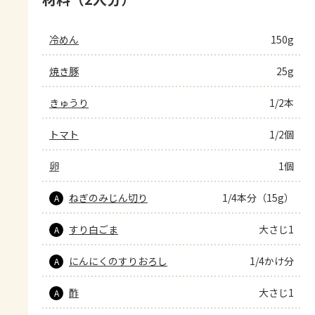
冷めん
150g
焼き豚
25g
きゅうり
1/2本
トマト
1/2個
卵
1個
ねぎのみじん切り
1/4本分（15g）
A
すり白ごま
大さじ1
A
にんにくのすりおろし
1/4かけ分
A
酢
大さじ1
A