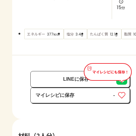
よくあるお問い合わせ
15
分
お買い物
エネルギー
塩分
たんぱく質
脂質
377
3.4
12.1
1
kcal
g
g
AJINOMOTO PARK とは
マイレシピにも保存！
LINEに保存
マイレシピに保存
-
保存済み
材料（2人分）