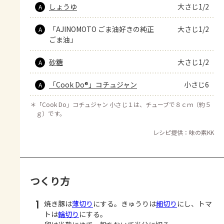
しょうゆ
大さじ1/2
A
「AJINOMOTO ごま油好きの純正
大さじ1/2
A
ごま油」
砂糖
大さじ1/2
A
「Cook Do®」コチュジャン
小さじ6
A
＊
「Cook Do」コチュジャン 小さじ１は、チューブで８ｃｍ（約５
ｇ）です。
レシピ提供：味の素KK
つくり方
1
焼き豚は
薄切り
にする。きゅうりは
細切り
にし、トマ
トは
輪切り
にする。