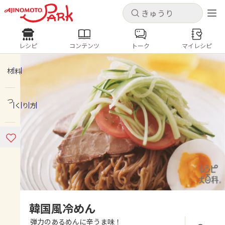
キャンセル
キャンセル
レシピ
コンテンツ
トーク
マイレシピ
レシピ
コンテンツ
ログインするとレシピを保存できます
ログイン
新規登録
材料
人気の食材・レシピ
つくり方
ホーム
きゅうり
なす
トマト
とうもろこし
ピーマン
みょうが
ゴーヤ
コンテンツ
レシピ
トーク
韓国風冷めん
弾力のあるめんに辛うま味！