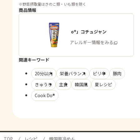
※
野菜摂取量はきのこ類・いも類を除く
商品情報
「Cook Do®」コチュジャン
商品・アレルギー情報をみる
関連キーワード
20分以内
栄養バランス
ピリ辛
豚肉
きゅうり
主食
韓国風
夏レシピ
Cook Do®
TOP
レシピ
韓国風冷めん