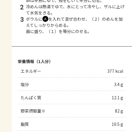
卵は半熟にゆで、殻をむいて半分に切る。
2
冷めんは熱湯でゆで、水にとって冷やし、ザルに上げ
て水気をきる。
3
ボウルに
を入れて混ぜ合わせ、（２）のめんを加
Ａ
えてしっかりからめる。
器に盛り、（１）を等分にのせる。
栄養情報（1人分）
エネルギー
377 kcal
塩分
3.4 g
たんぱく質
12.1 g
野菜摂取量※
82 g
脂質
10.5 g