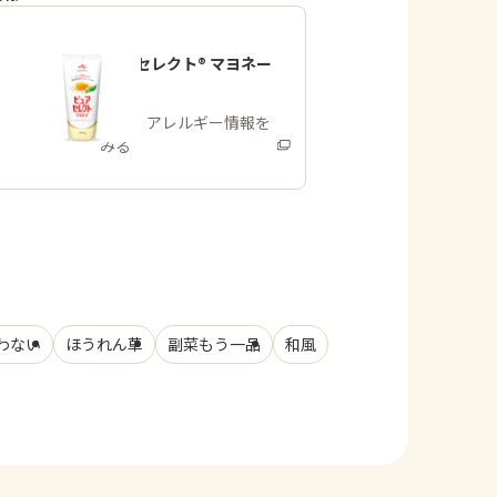
「ピュアセレクト® マヨネー
ズ」
商品・アレルギー情報を
みる
わない
ほうれん草
副菜もう一品
和風