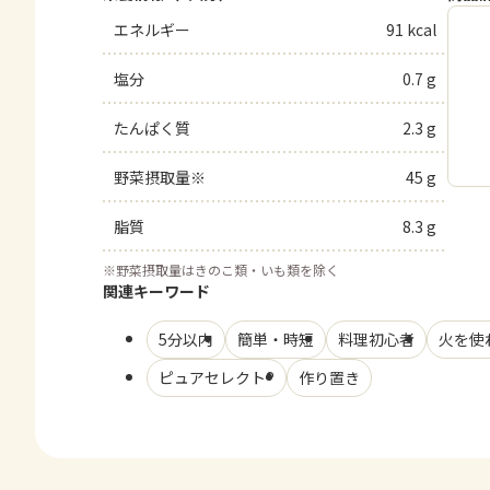
エネルギー
91 kcal
塩分
0.7 g
たんぱく質
2.3 g
野菜摂取量※
45 g
脂質
8.3 g
※
野菜摂取量はきのこ類・いも類を除く
関連キーワード
5分以内
簡単・時短
料理初心者
火を使
ピュアセレクト®
作り置き