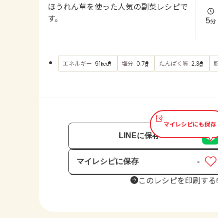
ほうれん草を使った人気の副菜レシピで
す。
5
分
エネルギー
塩分
たんぱく質
91
0.7
2.3
kcal
g
g
マイレシピにも保存
LINEに保存
マイレシピに保存
-
保存済み
このレシピを印刷する