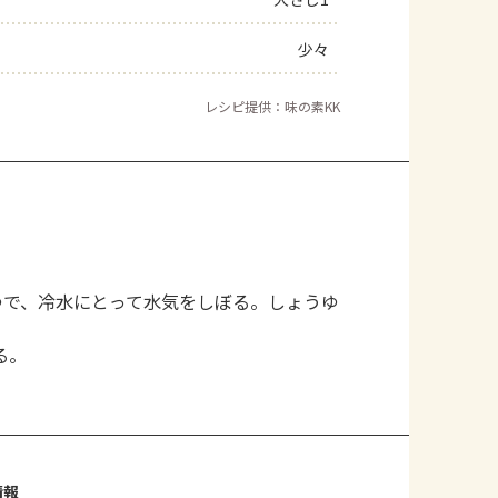
よくあるお問い合わせ
少々
お買い物
レシピ提供：味の素KK
AJINOMOTO PARK とは
ゆで、冷水にとって水気をしぼる。しょうゆ
る。
情報