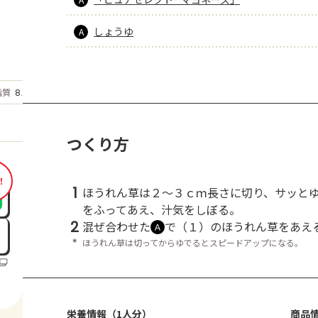
しょうゆ
A
もっと見る
脂質
8.3
g
つくり方
！
1
ほうれん草は２～３ｃｍ長さに切り、サッと
をふってあえ、汁気をしぼる。
2
混ぜ合わせた
で（１）のほうれん草をあえ
Ａ
＊
ほうれん草は切ってからゆでるとスピードアップになる。
栄養情報（1人分）
商品