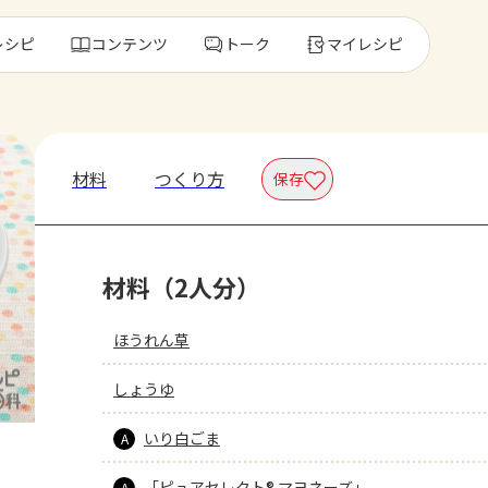
レシピ
コンテンツ
トーク
マイレシピ
レ
材料
つくり方
保存
人気の食材・
材料（2人分）
きゅうり
ゴーヤ
ほうれん草
しょうゆ
いり白ごま
A
「ピュアセレクト® マヨネーズ」
A