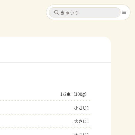
キャンセル
キャンセル
シピ
コンテンツ
ログインするとレシピを保存できます
ログイン
新規登録
レシピ
ホーム
なす
トマト
とうもろこし
ピーマン
みょうが
1/2束（100g）
コンテンツ
小さじ1
レシピ
大さじ1
トーク
大さじ1