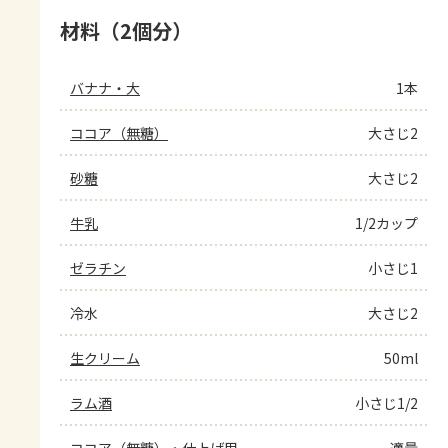
材料（2個分）
バナナ・大
1本
ココア（無糖）
大さじ2
砂糖
大さじ2
牛乳
1/2カップ
ゼラチン
小さじ1
冷水
大さじ2
生クリーム
50ml
ラム酒
小さじ1/2
ココア（無糖）・仕上げ用
適量