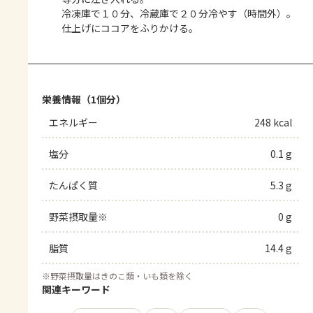
冷凍庫で１０分、冷蔵庫で２０分冷やす（時間外）。
仕上げにココアをふりかける。
栄養情報（1個分）
エネルギー
248 kcal
塩分
0.1 g
たんぱく質
5.3 g
野菜摂取量※
0 g
脂質
14.4 g
※
野菜摂取量はきのこ類・いも類を除く
関連キーワード