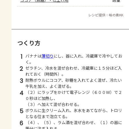
レシピ提供：味の素KK
つくり方
1
バナナは
薄切り
にし、器に入れ、冷蔵庫で冷やしてお
く。
2
ゼラチン、冷水を混ぜ合わせ、冷蔵庫に１５分ほど入
れておく（時間外）。
3
耐熱ボウルにココア、砂糖を入れてよく混ぜ、冷たい
牛乳を加え、よく混ぜる。
4
（２）にラップをかけて電子レンジ（６００Ｗ）で２
０秒ほど加熱し、
（３）へ加えて混ぜ合わせる。
5
ボウルに生クリーム入れ、氷水をあてながら、トロリ
となる位まで泡立てる。
6
（４）、（５）、ラム酒を混ぜ合わせ、（１）の器に
等分に注ぎ入れる。