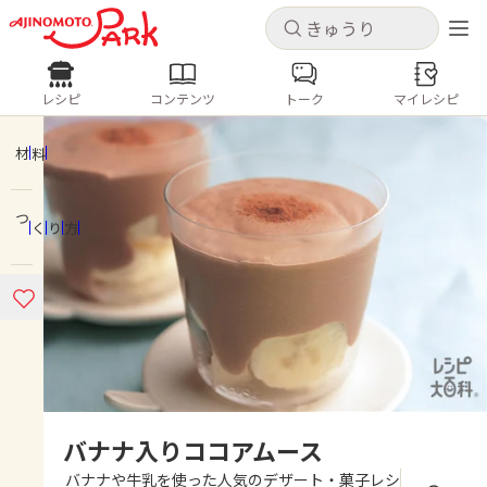
キャンセル
キャンセル
レシピ
コンテンツ
トーク
マイレシピ
レシピ
コンテンツ
ログインするとレシピを保存できます
ログイン
新規登録
材料
人気の食材・レシピ
つくり方
ホーム
きゅうり
なす
トマト
とうもろこし
ピーマン
みょうが
ゴーヤ
コンテンツ
レシピ
トーク
バナナ入りココアムース
バナナや牛乳を使った人気のデザート・菓子レシ