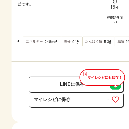
よくあるお問い合わせ
ピです。
15
分
お買い物
(時間外を除
く)
AJINOMOTO PARK とは
エネルギー
塩分
たんぱく質
脂質
248
0.1
5.3
1
kcal
g
g
マイレシピにも保存！
LINEに保存
マイレシピに保存
-
保存済み