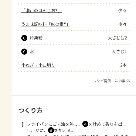
「瀬戸のほんじお®」
少々
うま味調味料「味の素®」
少々
片栗粉
大さじ1/2
C
水
大さじ1
C
小ねぎ・小口切り
2本
レシピ提供：味の素KK
つくり方
1
フライパンにごま油を熱し、
を炒めて香りを出
Ａ
し、かに、
を加える。
Ｂ