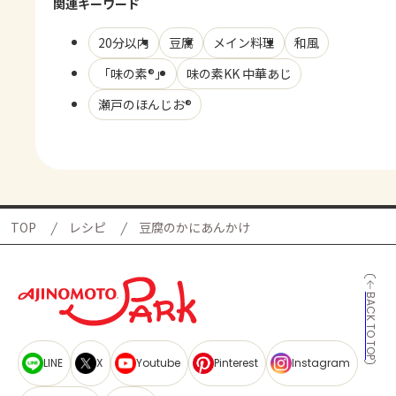
関連キーワード
20分以内
豆腐
メイン料理
和風
「味の素®」
味の素KK 中華あじ
瀬戸のほんじお®
TOP
レシピ
豆腐のかにあんかけ
BACK TO TOP
LINE
X
Youtube
Pinterest
Instagram