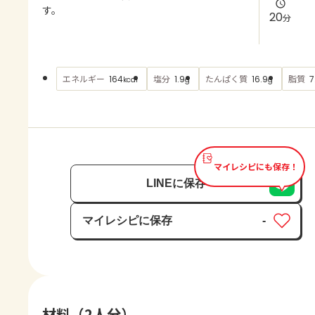
よくあるお問い合わせ
す。
20
分
お買い物
エネルギー
塩分
たんぱく質
脂質
164
1.9
16.9
7
kcal
g
g
AJINOMOTO PARK とは
マイレシピにも保存！
LINEに保存
マイレシピに保存
-
保存済み
材料（2人分）