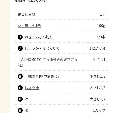
絹ごし豆腐
1丁
かに缶・小1缶
100g
ねぎ・みじん切り
1/3本
A
しょうが・みじん切り
1/2かけ分
A
「AJINOMOTO ごま油好きの純正ごま
小さじ1
油」
「味の素KK中華あじ」
小さじ1/2
B
しょうゆ
大さじ1/3
B
酒
大さじ1/2
B
水
1カップ
B