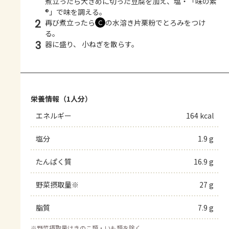
煮立ったら大きめに切った豆腐を加え、塩・「味の素
®」で味を調える。
2
再び煮立ったら
の水溶き片栗粉でとろみをつけ
Ｃ
る。
3
器に盛り、 小ねぎを散らす。
栄養情報（1人分）
エネルギー
164 kcal
塩分
1.9 g
たんぱく質
16.9 g
野菜摂取量※
27 g
脂質
7.9 g
※
野菜摂取量はきのこ類・いも類を除く