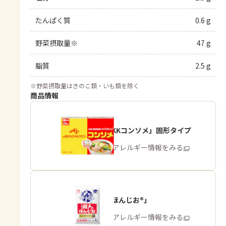
たんぱく質
0.6 g
野菜摂取量※
47 g
脂質
2.5 g
※
野菜摂取量はきのこ類・いも類を除く
商品情報
「味の素KKコンソメ」固形タイプ
商品・アレルギー情報をみる
「瀬戸のほんじお®」
商品・アレルギー情報をみる