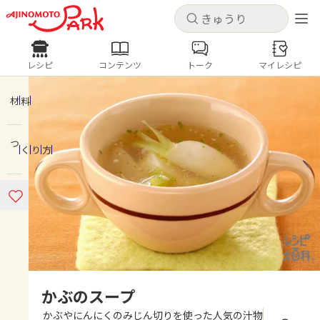
キャンセル
キャンセル
レシピ
コンテンツ
トーク
マイレシピ
レシピ
コンテンツ
ログインするとレシピを保存できます
ログイン
新規登録
材料
人気の食材・レシピ
つくり方
ホーム
きゅうり
なす
トマト
とうもろこし
ピーマン
みょうが
ゴーヤ
コンテンツ
レシピ
トーク
かぶのスープ
かぶやにんにくのみじん切りを使った人気の汁物