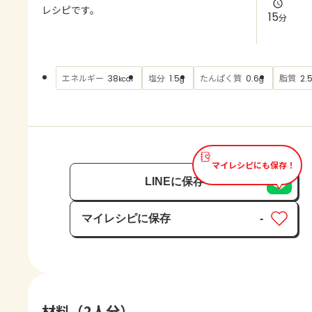
よくあるお問い合わせ
レシピです。
15
分
お買い物
エネルギー
塩分
たんぱく質
脂質
38
1.5
0.6
2.
kcal
g
g
AJINOMOTO PARK とは
マイレシピにも保存！
LINEに保存
マイレシピに保存
-
保存済み
材料（2人分）