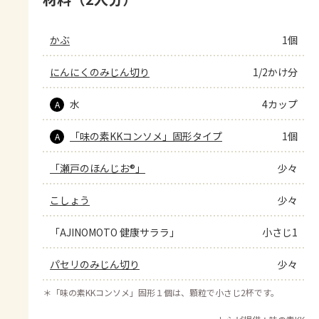
かぶ
1個
にんにくのみじん切り
1/2かけ分
水
4カップ
A
「味の素KKコンソメ」固形タイプ
1個
A
「瀬戸のほんじお®」
少々
こしょう
少々
「AJINOMOTO 健康サララ」
小さじ1
パセリのみじん切り
少々
＊
「味の素KKコンソメ」固形１個は、顆粒で小さじ2杯です。