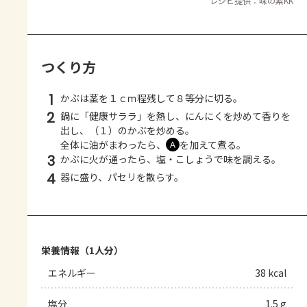
レシピ提供：味の素KK
つくり方
1
かぶは茎を１ｃｍ程残して８等分に切る。
2
鍋に「健康サララ」を熱し、にんにくを炒めて香りを
出し、（１）のかぶを炒める。
全体に油がまわったら、
を加えて煮る。
Ａ
3
かぶに火が通ったら、塩・こしょうで味を調える。
4
器に盛り、パセリを散らす。
栄養情報（1人分）
エネルギー
38 kcal
塩分
1.5 g