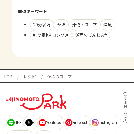
関連キーワード
20分以内
かぶ
汁物・スープ
洋風
味の素KK コンソメ
瀬戸のほんじお®
TOP
レシピ
かぶのスープ
BACK TO TOP
LINE
X
Youtube
Pinterest
Instagram