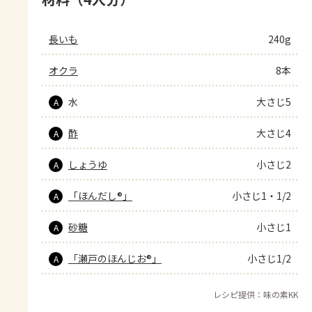
長いも
240g
オクラ
8本
水
大さじ5
A
酢
大さじ4
A
しょうゆ
小さじ2
A
「ほんだし®」
小さじ1・1/2
A
砂糖
小さじ1
A
「瀬戸のほんじお®」
小さじ1/2
A
レシピ提供：味の素KK