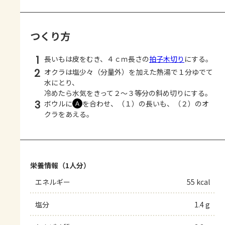
つくり方
1
長いもは皮をむき、４ｃｍ長さの
拍子木切り
にする。
2
オクラは塩少々（分量外）を加えた熱湯で１分ゆでて
水にとり、
冷めたら水気をきって２～３等分の斜め切りにする。
3
ボウルに
を合わせ、（１）の長いも、（２）のオ
Ａ
クラをあえる。
栄養情報（1人分）
エネルギー
55 kcal
塩分
1.4 g