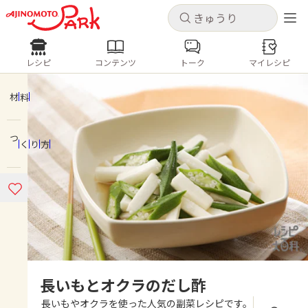
キャンセル
キャンセル
レシピ
コンテンツ
トーク
マイレシピ
レシピ
コンテンツ
ログインするとレシピを保存できます
ログイン
新規登録
材料
人気の食材・レシピ
つくり方
ホーム
きゅうり
なす
トマト
とうもろこし
ピーマン
みょうが
ゴーヤ
コンテンツ
レシピ
トーク
長いもとオクラのだし酢
長いもやオクラを使った人気の副菜レシピです。