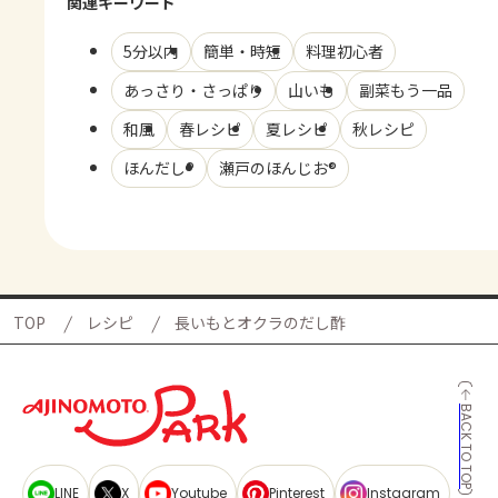
関連キーワード
5分以内
簡単・時短
料理初心者
あっさり・さっぱり
山いも
副菜もう一品
和風
春レシピ
夏レシピ
秋レシピ
ほんだし®
瀬戸のほんじお®
TOP
レシピ
長いもとオクラのだし酢
BACK TO TOP
LINE
X
Youtube
Pinterest
Instagram