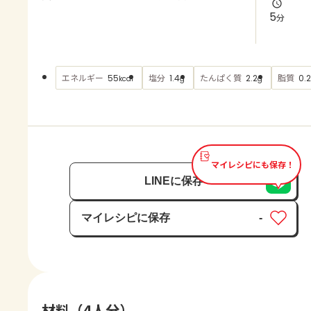
よくあるお問い合わせ
5
分
お買い物
エネルギー
塩分
たんぱく質
脂質
55
1.4
2.2
0.2
kcal
g
g
AJINOMOTO PARK とは
マイレシピにも保存！
LINEに保存
マイレシピに保存
-
保存済み
材料（4人分）