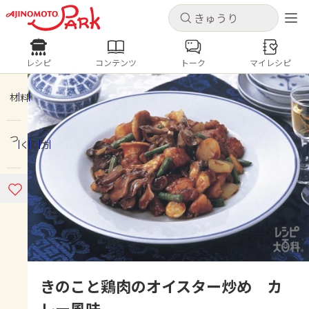
キャンセル
キャンセル
レシピ
コンテンツ
トーク
マイレシピ
レシピ
コンテンツ
ログインするとレシピを保存できます
ログイン
新規登録
材料
人気の食材・レシピ
つくり方
ホーム
きゅうり
なす
トマト
とうもろこし
ピーマン
みょうが
ゴーヤ
コンテンツ
レシピ
トーク
きのこと鶏肉のオイスター炒め カ
レー風味