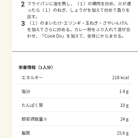
2
フライパンに油を熱し、（１）の鶏肉を炒め、火が通
ったら（１）のねぎ、しょうがを加えて炒めて香りを
出す。
3
（１）のまいたけ･エリンギ・玉ねぎ・さやいんげん
を加えてさらに炒める。カレー粉をふり入れて混ぜ合
わせ、「Cook Do」を加えて、全体にからませる。
栄養情報（1人分）
エネルギー
218 kcal
塩分
1.4 g
たんぱく質
10 g
野菜摂取量※
24 g
脂質
15.6 g