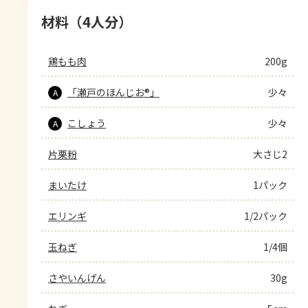
材料（4人分）
鶏もも肉
200g
「瀬戸のほんじお®」
少々
A
こしょう
少々
A
片栗粉
大さじ2
まいたけ
1パック
エリンギ
1/2パック
玉ねぎ
1/4個
さやいんげん
30g