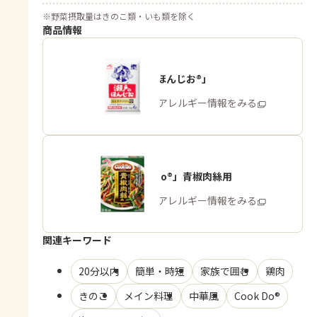
※
野菜摂取量はきのこ類・いも類を除く
商品情報
「瀬戸のほんじお®」
商品・アレルギー情報をみる
「Cook Do®」青椒肉絲用
商品・アレルギー情報をみる
関連キーワード
20分以内
簡単・時短
家族で囲む
鶏肉
きのこ
メイン料理
中華風
Cook Do®