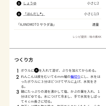
しょうゆ
小さじ2
B
「ほんだし®」
小さじ1/3
B
「AJINOMOTO サラダ油」
適量
レシピ提供：味の素KK
つくり方
1
ボウルに
を入れて混ぜ、ぶりを加えてからめる。
Ａ
2
れんこんは皮をむいて６ｍｍ幅の
輪切り
にし、水をは
ったボウルに３分ほどつけてザルに上げ、水気をき
る。
3
鍋にたっぷりの湯を沸かして塩、かぶの葉を入れ、１
分ほどゆでる。水につけて冷まし、手で水気をしぼっ
て４ｃｍ長さに切る。