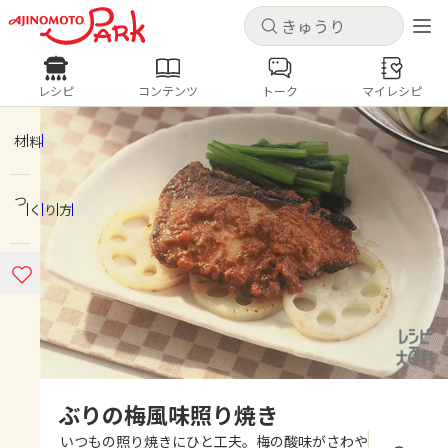
キャンセル
キャンセル
レシピ
コンテンツ
トーク
マイレシピ
レシピ
コンテンツ
ログインするとレシピを保存できます
ログイン
新規登録
材料
人気の食材・レシピ
つくり方
ホーム
きゅうり
なす
トマト
とうもろこし
ピーマン
みょうが
ゴーヤ
コンテンツ
レシピ
トーク
ぶりの梅風味照り焼き
いつもの照り焼きにひと工夫。梅の酸味がさわや