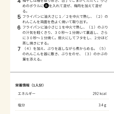
4
梅干しは種を取り除き、包丁でこまかくたたく。小さ
めのボウルに
を入れて混ぜ、梅肉を加えて混ぜ
Ｂ
る。
5
フライパンに油大さじ１／２を中火で熱し、（２）の
れんこんを両面を色よく焼いて取り出す。
6
フライパンに油小さじ１を中火で熱し、（１）のぶり
の汁気を軽くきり、３０秒～１分焼いて裏返し、さら
に３０秒～１分焼く。弱火にしてフタをし、２分ほど
蒸し焼きにする。
7
（４）を加え、ぶりを返しながら煮からめる。（５）
のれんこんを器に敷き、ぶりをのせ、（３）のかぶの
葉を添える。
栄養情報（1人分）
エネルギー
292 kcal
塩分
3.4 g