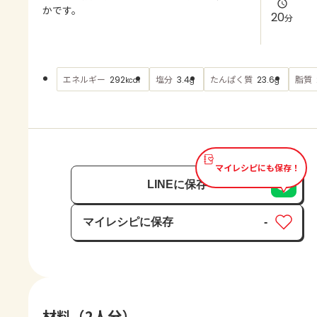
よくあるお問い合わせ
かです。
20
分
お買い物
エネルギー
塩分
たんぱく質
脂質
292
3.4
23.6
kcal
g
g
AJINOMOTO PARK とは
マイレシピにも保存！
LINEに保存
マイレシピに保存
-
保存済み
材料（2人分）