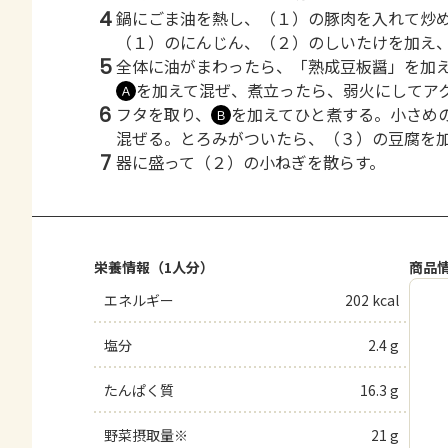
4
鍋にごま油を熱し、（１）の豚肉を入れて炒
（１）のにんじん、（２）のしいたけを加え
5
全体に油がまわったら、「熟成豆板醤」を加
を加えて混ぜ、煮立ったら、弱火にしてア
Ａ
6
フタを取り、
を加えてひと煮する。小さめ
Ｂ
混ぜる。とろみがついたら、（３）の豆腐を
7
器に盛って（２）の小ねぎを散らす。
栄養情報（1人分）
商品
エネルギー
202 kcal
塩分
2.4 g
たんぱく質
16.3 g
野菜摂取量※
21 g