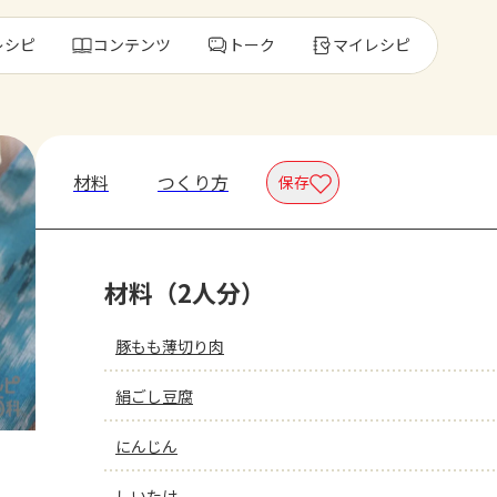
レシピ
コンテンツ
トーク
マイレシピ
レ
材料
つくり方
保存
人気の食材・
材料（2人分）
きゅうり
ゴーヤ
豚もも薄切り肉
絹ごし豆腐
にんじん
しいたけ