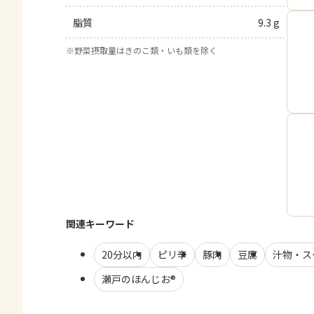
脂質
9.3 g
※
野菜摂取量はきのこ類・いも類を除く
関連キーワード
20分以内
ピリ辛
豚肉
豆腐
汁物・ス
瀬戸のほんじお®