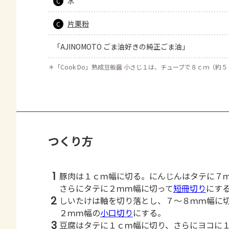
水
C
片栗粉
C
「AJINOMOTO ごま油好きの純正ごま油」
＊
「Cook Do」熟成豆板醤 小さじ１は、チューブで８ｃｍ（約
つくり方
1
豚肉は１ｃｍ幅に切る。にんじんはタテに７
さらにタテに２ｍｍ幅に切って
短冊切り
にす
2
しいたけは軸を切り落とし、７～８ｍｍ幅に
２ｍｍ幅の
小口切り
にする。
3
豆腐はタテに１ｃｍ幅に切り、さらにヨコに