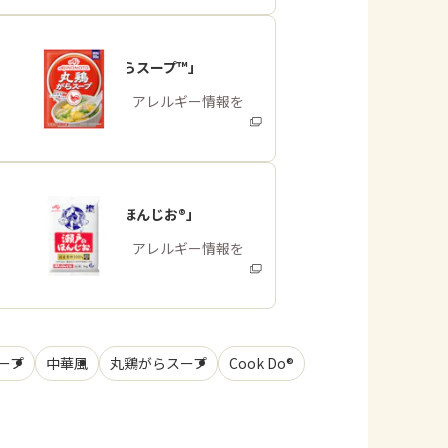
「丸鶏がらスープ™」
商品・アレルギー情報を
みる
「瀬戸のほんじお®」
商品・アレルギー情報を
みる
ープ
中華風
丸鶏がらスープ
Cook Do®