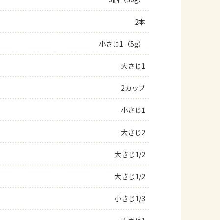
よくあるお問い合わせ
2本
小さじ1（5g）
お買い物
大さじ1
AJINOMOTO PARK とは
2カップ
小さじ1
大さじ2
大さじ1/2
大さじ1/2
小さじ1/3