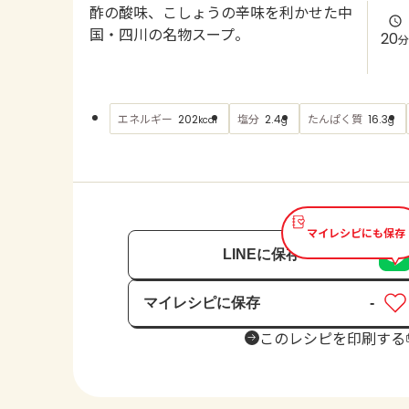
酢の酸味、こしょうの辛味を利かせた中
国・四川の名物スープ。
20
分
エネルギー
塩分
たんぱく質
202
2.4
16.3
kcal
g
g
マイレシピにも保存
LINEに保存
マイレシピに保存
-
保存済み
このレシピを印刷する