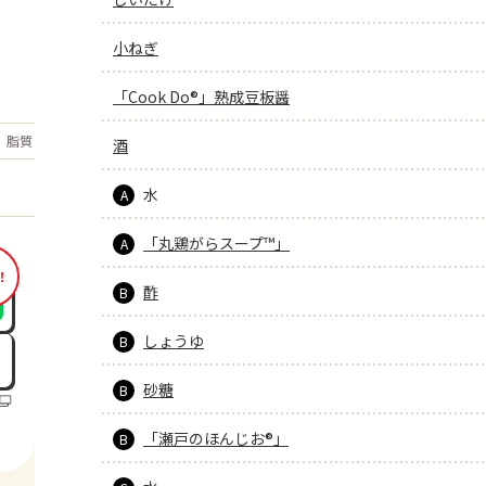
小ねぎ
「Cook Do®」熟成豆板醤
もっと見る
脂質
9.3
酒
g
水
A
「丸鶏がらスープ™」
A
！
酢
B
しょうゆ
B
砂糖
B
「瀬戸のほんじお®」
B