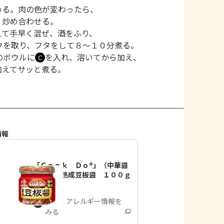
める。肉の色が変わったら、
、炒め合わせる。
えて手早く混ぜ、酒をふり、
クを取り、フタをして８～１０分煮る。
のボウルに
を入れ、溶いてから加え、
Ｃ
加えてサッと煮る。
情報
「Ｃｏｏｋ Ｄｏ®」（中華醤
調味料）熟成豆板醤 １００ｇ
瓶
商品・アレルギー情報を
みる