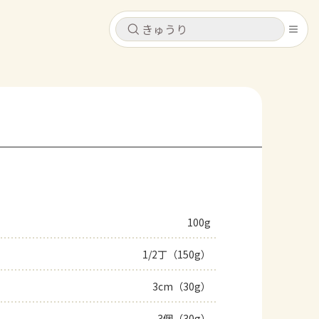
キャンセル
キャンセル
シピ
コンテンツ
ログインするとレシピを保存できます
ログイン
新規登録
レシピ
ホーム
なす
トマト
とうもろこし
ピーマン
みょうが
100g
コンテンツ
1/2丁（150g）
レシピ
3cm（30g）
トーク
3個（30g）