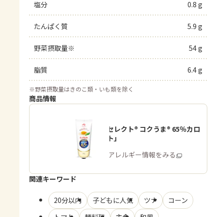
塩分
0.8 g
たんぱく質
5.9 g
野菜摂取量※
54 g
脂質
6.4 g
※
野菜摂取量はきのこ類・いも類を除く
商品情報
「ピュアセレクト® コクうま® 65％カロ
リーカット」
商品・アレルギー情報をみる
関連キーワード
20分以内
子どもに人気
ツナ
コーン
トマト
麺料理
主食
和風