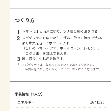
つくり方
1
トマトは１ｃｍ角に切り、ツナ缶は軽く油をきる。
2
スパゲッティをゆでたら、ザルに取って流水で洗い、
よく水気をきってボウルに入れ、
（１）のトマト・ツナ、ホールコーン、レモン汁、
「コクうま」を加えてあえる。
3
器に盛り、小ねぎを散らす。
＊
スパゲッティは、なるべくゆでたてであえてください。
時間が経つと、めんがくっついて、あえにくくなります。
栄養情報（1人分）
エネルギー
167 kcal