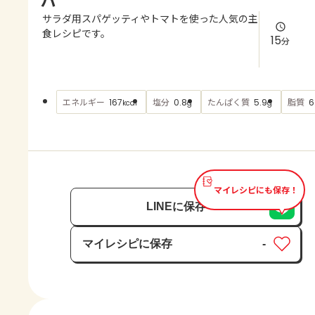
よくあるお問い合わせ
サラダ用スパゲッティやトマトを使った人気の主
食レシピです。
15
分
お買い物
AJINOMOTO PARK とは
エネルギー
塩分
たんぱく質
脂質
167
0.8
5.9
6
kcal
g
g
マイレシピにも保存！
LINEに保存
マイレシピに保存
-
保存済み