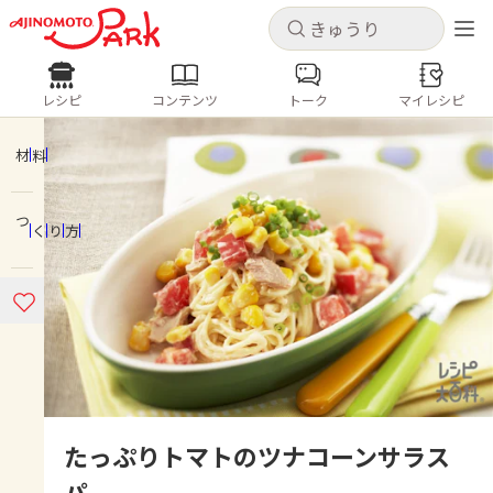
キャンセル
キャンセル
レシピ
コンテンツ
トーク
マイレシピ
レシピ
コンテンツ
ログインするとレシピを保存できます
ログイン
新規登録
材料
人気の食材・レシピ
つくり方
ホーム
きゅうり
なす
トマト
とうもろこし
ピーマン
みょうが
ゴーヤ
コンテンツ
レシピ
トーク
たっぷりトマトのツナコーンサラス
パ