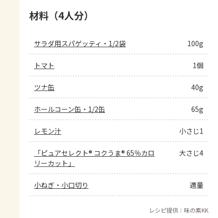
材料（4人分）
サラダ用スパゲッティ・1/2袋
100g
トマト
1個
ツナ缶
40g
ホールコーン缶・1/2缶
65g
レモン汁
小さじ1
「ピュアセレクト® コクうま® 65％カロ
大さじ4
リーカット」
小ねぎ・小口切り
適量
レシピ提供：味の素KK