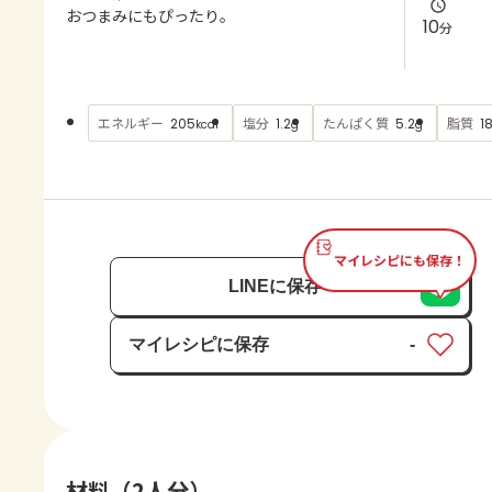
よくあるお問い合わせ
おつまみにもぴったり。
10
分
お買い物
エネルギー
塩分
たんぱく質
脂質
205
1.2
5.2
1
kcal
g
g
AJINOMOTO PARK とは
マイレシピにも保存！
LINEに保存
マイレシピに保存
-
保存済み
材料（2人分）