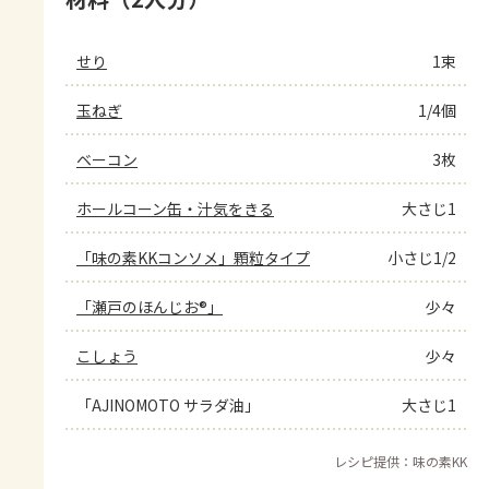
せり
1束
玉ねぎ
1/4個
ベーコン
3枚
ホールコーン缶・汁気をきる
大さじ1
「味の素KKコンソメ」顆粒タイプ
小さじ1/2
「瀬戸のほんじお®」
少々
こしょう
少々
「AJINOMOTO サラダ油」
大さじ1
レシピ提供：味の素KK