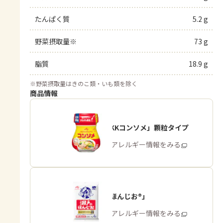
たんぱく質
5.2 g
野菜摂取量※
73 g
脂質
18.9 g
※
野菜摂取量はきのこ類・いも類を除く
商品情報
「味の素KKコンソメ」顆粒タイプ
商品・アレルギー情報をみる
「瀬戸のほんじお®」
商品・アレルギー情報をみる