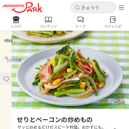
キャンセル
キャンセル
レシピ
コンテンツ
トーク
マイレシピ
レシピ
コンテンツ
ログインするとレシピを保存できます
ログイン
新規登録
材料
人気の食材・レシピ
つくり方
ホーム
きゅうり
なす
トマト
とうもろこし
ピーマン
みょうが
ゴーヤ
コンテンツ
レシピ
トーク
せりとベーコンの炒めもの
サッと炒めるだけのスピード料理。おかずにも、