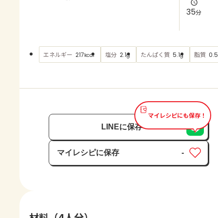
よくあるお問い合わせ
35
分
お買い物
エネルギー
塩分
たんぱく質
脂質
217
2.1
5.1
0.5
kcal
g
g
AJINOMOTO PARK とは
マイレシピにも保存！
LINEに保存
マイレシピに保存
-
保存済み
材料（4人分）