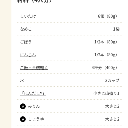
しいたけ
6個（80g）
なめこ
1袋
ごぼう
1/2本（80g）
にんじん
1/2本（80g）
ご飯・茶碗軽く
4杯分（400g）
水
3カップ
「ほんだし®」
小さじ山盛り1
みりん
大さじ2
A
しょうゆ
大さじ2
A