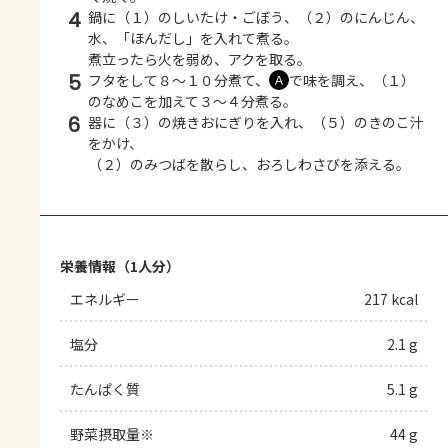
4
鍋に（１）のしいたけ・ごぼう、（２）のにんじん、
水、「ほんだし」を入れて煮る。
煮立ったら火を弱め、アクを取る。
5
フタをして８～１０分煮て、
で味を調え、（１）
Ａ
のなめこを加えて３～４分煮る。
6
器に（３）の焼きおにぎりを入れ、（５）のきのこ汁
をかけ、
（２）のみつばを散らし、おろしわさびを添える。
栄養情報（1人分）
エネルギー
217 kcal
塩分
2.1 g
たんぱく質
5.1 g
野菜摂取量※
44 g