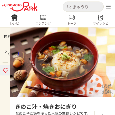
キャンセル
キャンセル
レシピ
コンテンツ
トーク
マイレシピ
レシピ
コンテンツ
ログインするとレシピを保存できます
ログイン
新規登録
材料
人気の食材・レシピ
つくり方
ホーム
きゅうり
なす
トマト
とうもろこし
ピーマン
みょうが
ゴーヤ
コンテンツ
レシピ
トーク
きのこ汁・焼きおにぎり
なめこやご飯を使った人気の主食レシピです。