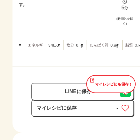
よくあるお問い合わせ
す。
5
分
お買い物
(時間外を除
く)
AJINOMOTO PARK とは
エネルギー
塩分
たんぱく質
脂質
34
0.1
0.8
0.1
kcal
g
g
マイレシピにも保存！
LINEに保存
マイレシピに保存
-
保存済み