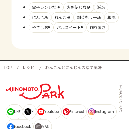
電子レンジだけ
火を使わない
減塩
にんじん
れんこん
副菜もう一品
和風
やさしお®
パルスイート®
作り置き
TOP
レシピ
れんこんとにんじんのゆず風味
BACK TO TOP
LINE
X
Youtube
Pinterest
Instagram
facebook
MAIL