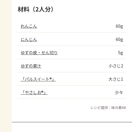
材料（2人分）
れんこん
60g
にんじん
60g
ゆずの皮・せん切り
5g
ゆずの果汁
小さじ2
「パルスイート®」
大さじ1
「やさしお®」
少々
レシピ提供：味の素KK