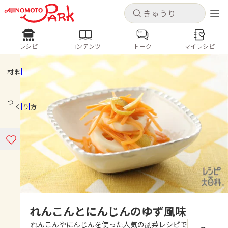
キャンセル
キャンセル
レシピ
コンテンツ
トーク
マイレシピ
レシピ
コンテンツ
ログインするとレシピを保存できます
ログイン
新規登録
材料
人気の食材・レシピ
つくり方
ホーム
きゅうり
なす
トマト
とうもろこし
ピーマン
みょうが
ゴーヤ
コンテンツ
レシピ
トーク
れんこんとにんじんのゆず風味
れんこんやにんじんを使った人気の副菜レシピで