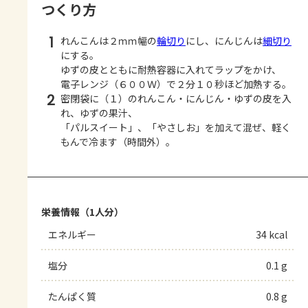
つくり方
1
れんこんは２ｍｍ幅の
輪切り
にし、にんじんは
細切り
にする。
ゆずの皮とともに耐熱容器に入れてラップをかけ、
電子レンジ（６００Ｗ）で２分１０秒ほど加熱する。
2
密閉袋に（１）のれんこん・にんじん・ゆずの皮を入
れ、ゆずの果汁、
「パルスイート」、「やさしお」を加えて混ぜ、軽く
もんで冷ます（時間外）。
栄養情報（1人分）
エネルギー
34 kcal
塩分
0.1 g
たんぱく質
0.8 g