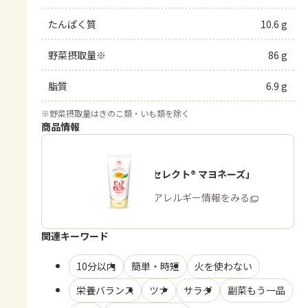
たんぱく質
10.6 g
野菜摂取量※
86 g
脂質
6.9 g
※
野菜摂取量はきのこ類・いも類を除く
商品情報
「ピュアセレクト® マヨネーズ」
商品・アレルギー情報をみる
関連キーワード
10分以内
簡単・時短
火を使わない
栄養バランス
ツナ
サラダ
副菜もう一品