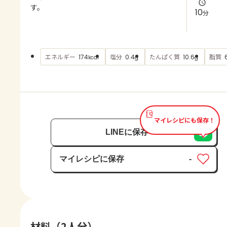
よくあるお問い合わせ
す。
10
分
お買い物
エネルギー
塩分
たんぱく質
脂質
174
0.4
10.6
kcal
g
g
AJINOMOTO PARK とは
マイレシピにも保存！
LINEに保存
マイレシピに保存
-
保存済み
材料（2人分）