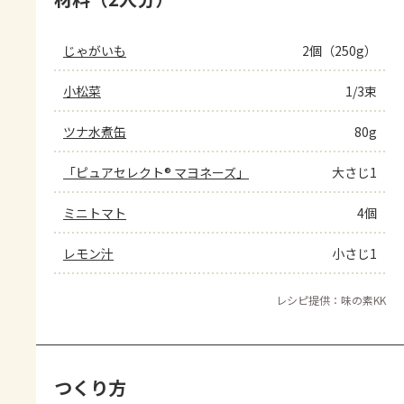
じゃがいも
2個（250g）
小松菜
1/3束
ツナ水煮缶
80g
「ピュアセレクト® マヨネーズ」
大さじ1
ミニトマト
4個
レモン汁
小さじ1
レシピ提供：味の素KK
つくり方