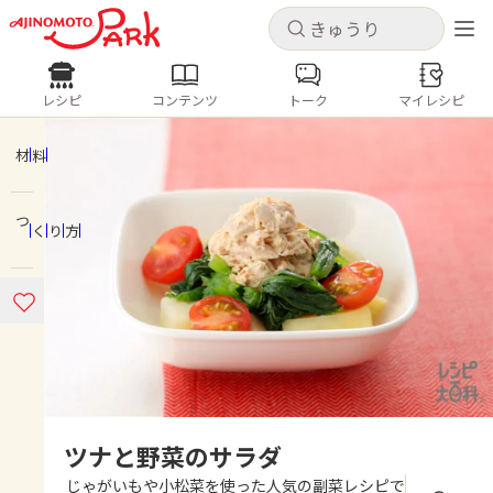
キャンセル
キャンセル
レシピ
コンテンツ
トーク
マイレシピ
レシピ
コンテンツ
ログインするとレシピを保存できます
ログイン
新規登録
材料
人気の食材・レシピ
つくり方
ホーム
きゅうり
なす
トマト
とうもろこし
ピーマン
みょうが
ゴーヤ
コンテンツ
レシピ
トーク
ツナと野菜のサラダ
じゃがいもや小松菜を使った人気の副菜レシピで