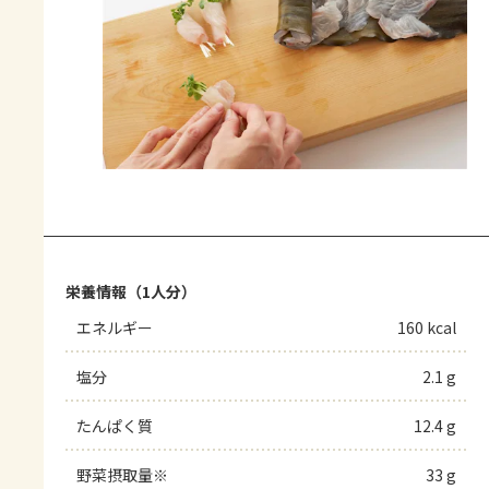
栄養情報（1人分）
エネルギー
160 kcal
塩分
2.1 g
たんぱく質
12.4 g
野菜摂取量※
33 g