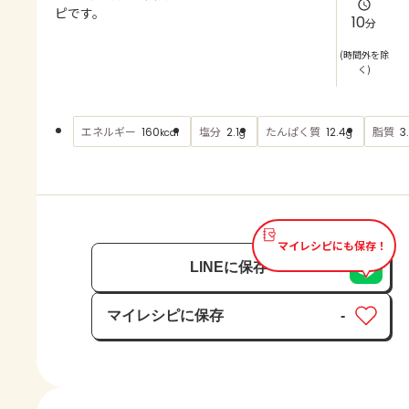
よくあるお問い合わせ
ピです。
10
分
お買い物
(時間外を除
く)
AJINOMOTO PARK とは
エネルギー
塩分
たんぱく質
脂質
160
2.1
12.4
3
kcal
g
g
マイレシピにも保存！
LINEに保存
マイレシピに保存
-
保存済み