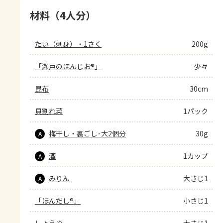
材料（4人分）
たい（刺身）・1さく
200g
「瀬戸のほんじお®」
少々
昆布
30cm
貝割れ菜
1パック
梅干し・裏ごし･大2個分
30g
A
酒
1カップ
A
みりん
大さじ1
A
「ほんだし®」
小さじ1
しょうゆ
大さじ1