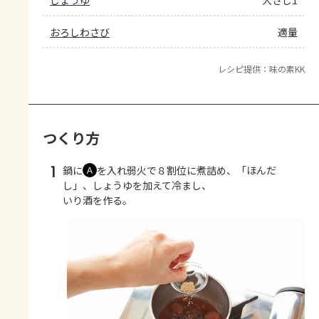
おろしわさび
適量
レシピ提供：味の素KK
つくり方
1
鍋に
を入れ弱火で８割位に煮詰め、「ほんだ
Ａ
し」、しょうゆを加えて冷まし、
いり酒を作る。