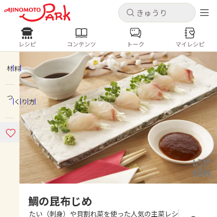
キャンセル
キャンセル
レシピ
コンテンツ
トーク
マイレシピ
レシピ
コンテンツ
ログインするとレシピを保存できます
ログイン
新規登録
材料
人気の食材・レシピ
つくり方
ホーム
きゅうり
なす
トマト
とうもろこし
ピーマン
みょうが
ゴーヤ
コンテンツ
レシピ
トーク
鯛の昆布じめ
たい（刺身）や貝割れ菜を使った人気の主菜レシ