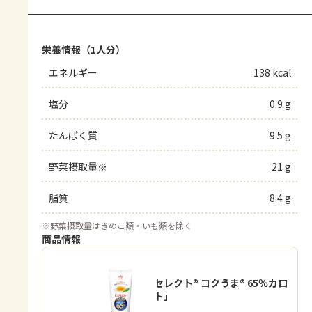
栄養情報（1人分）
エネルギー
138 kcal
塩分
0.9 g
たんぱく質
9.5 g
野菜摂取量※
21 g
脂質
8.4 g
※
野菜摂取量はきのこ類・いも類を除く
商品情報
「ピュアセレクト® コクうま® 65％カロ
リーカット」