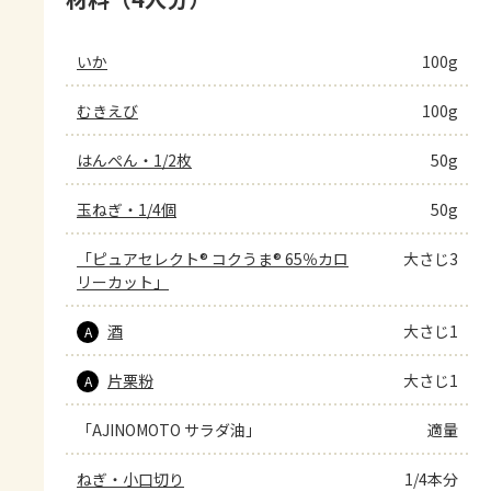
いか
100g
むきえび
100g
はんぺん・1/2枚
50g
玉ねぎ・1/4個
50g
「ピュアセレクト® コクうま® 65％カロ
大さじ3
リーカット」
酒
大さじ1
A
片栗粉
大さじ1
A
「AJINOMOTO サラダ油」
適量
ねぎ・小口切り
1/4本分