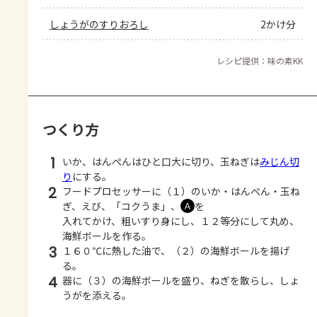
しょうがのすりおろし
2かけ分
レシピ提供：味の素KK
つくり方
1
いか、はんぺんはひと口大に切り、玉ねぎは
みじん切
り
にする。
2
フードプロセッサーに（１）のいか・はんぺん・玉ね
ぎ、えび、「コクうま」、
を
Ａ
入れてかけ、粗いすり身にし、１２等分にして丸め、
海鮮ボールを作る。
3
１６０℃に熱した油で、（２）の海鮮ボールを揚げ
る。
4
器に（３）の海鮮ボールを盛り、ねぎを散らし、しょ
うがを添える。