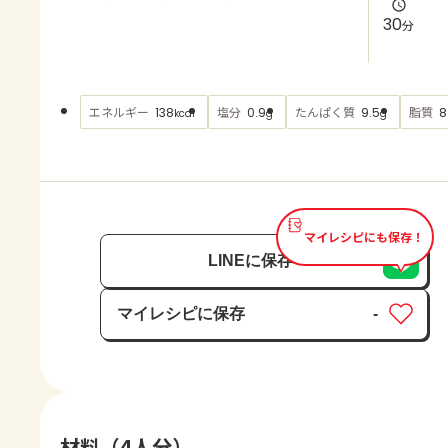
よくあるお問い合わせ
30
分
お買い物
エネルギー
塩分
たんぱく質
脂質
138
0.9
9.5
8
kcal
g
g
AJINOMOTO PARK とは
マイレシピにも保存！
LINEに保存
マイレシピに保存
-
保存済み
材料（4人分）