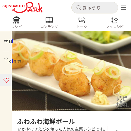
キャンセル
キャンセル
レシピ
コンテンツ
トーク
マイレシピ
レシピ
コンテンツ
ログインするとレシピを保存できます
ログイン
新規登録
材料
人気の食材・レシピ
つくり方
ホーム
きゅうり
なす
トマト
とうもろこし
ピーマン
みょうが
ゴーヤ
コンテンツ
レシピ
トーク
ふわふわ海鮮ボール
いかやむきえびを使った人気の主菜レシピです。