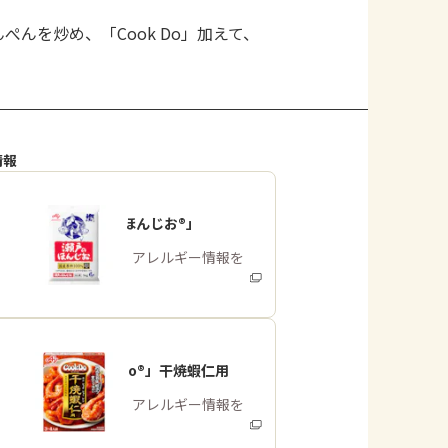
んを炒め、「Cook Do」加えて、
情報
「瀬戸のほんじお®」
商品・アレルギー情報を
みる
「Cook Do®」干焼蝦仁用
商品・アレルギー情報を
みる