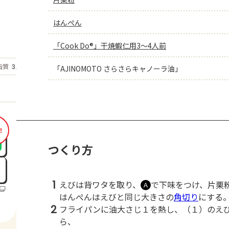
はんぺん
「Cook Do®」干焼蝦仁用3～4人前
もっと見る
脂質
3.5
「AJINOMOTO さらさらキャノーラ油」
g
！
つくり方
1
えびは背ワタを取り、
で下味をつけ、片栗
Ａ
はんぺんはえびと同じ大きさの
角切り
にする
2
フライパンに油大さじ１を熱し、（１）のえ
ら、