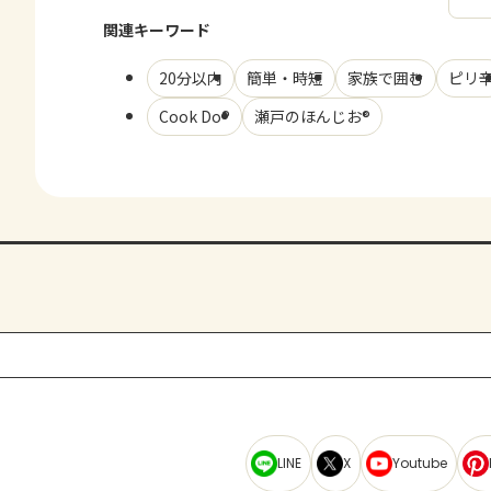
関連キーワード
20分以内
簡単・時短
家族で囲む
ピリ
Cook Do®
瀬戸のほんじお®
LINE
X
Youtube