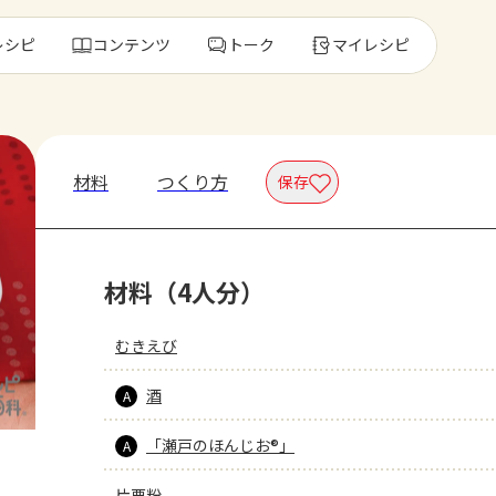
レシピ
コンテンツ
トーク
マイレシピ
レ
材料
つくり方
保存
人気の食材・
材料（4人分）
きゅうり
ゴーヤ
むきえび
酒
A
「瀬戸のほんじお®」
A
片栗粉