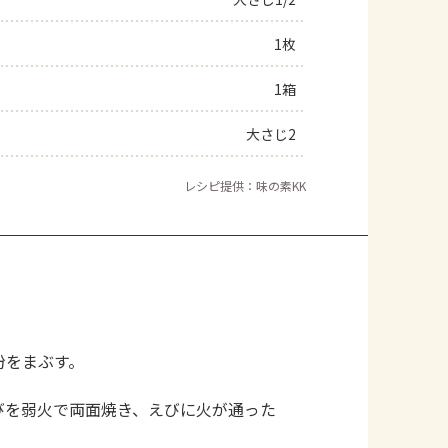
よくあるお問い合わせ
1枚
1箱
お買い物
大さじ2
AJINOMOTO PARK とは
レシピ提供：味の素KK
粉をまぶす。
。
びを弱火で両面焼き、えびに火が通った