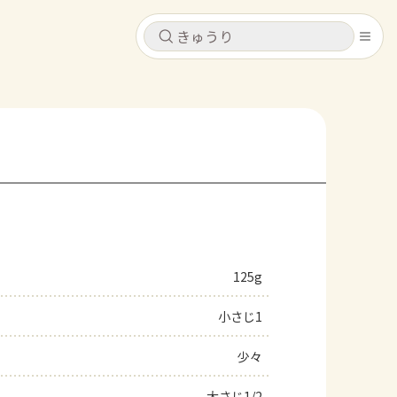
キャンセル
キャンセル
シピ
コンテンツ
ログインするとレシピを保存できます
ログイン
新規登録
レシピ
ホーム
なす
トマト
とうもろこし
ピーマン
みょうが
125g
コンテンツ
小さじ1
レシピ
少々
トーク
大さじ1/2