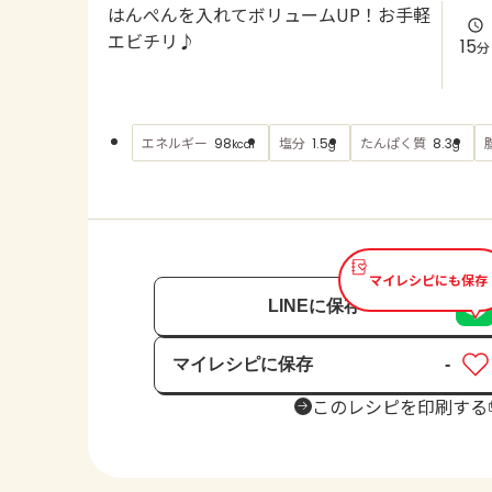
はんぺんを入れてボリュームUP！お手軽
エビチリ♪
15
分
エネルギー
塩分
たんぱく質
98
1.5
8.3
kcal
g
g
マイレシピにも保存
LINEに保存
マイレシピに保存
-
保存済み
このレシピを印刷する