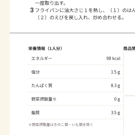
一度取り出す。
3
フライパンに油大さじ１を熱し、（１）のはんぺ
（２）のえびを戻し入れ、炒め合わせる。
栄養情報（1人分）
商品
エネルギー
98 kcal
塩分
1.5 g
たんぱく質
8.3 g
野菜摂取量※
0 g
脂質
3.5 g
※
野菜摂取量はきのこ類・いも類を除く