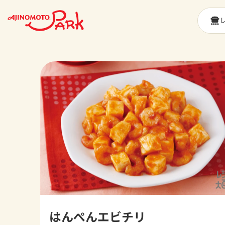
はんぺんエビチリ