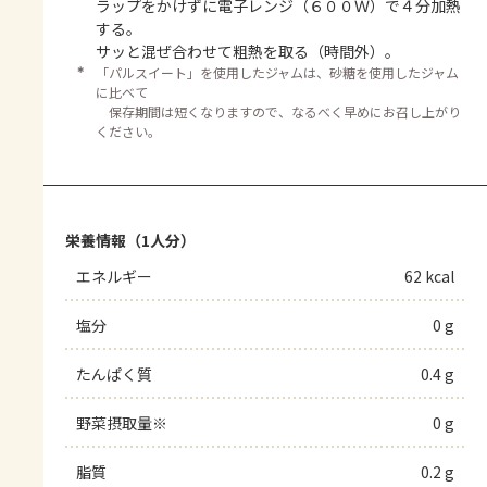
ラップをかけずに電子レンジ（６００Ｗ）で４分加熱
する。
サッと混ぜ合わせて粗熱を取る（時間外）。
＊
「パルスイート」を使用したジャムは、砂糖を使用したジャム
に比べて
保存期間は短くなりますので、なるべく早めにお召し上がり
ください。
栄養情報（1人分）
エネルギー
62 kcal
塩分
0 g
たんぱく質
0.4 g
野菜摂取量※
0 g
脂質
0.2 g