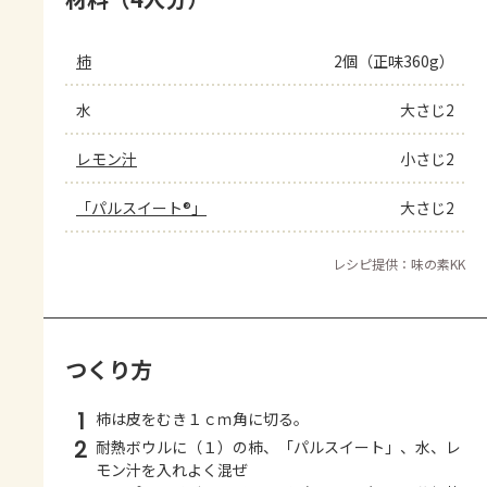
柿
2個（正味360g）
水
大さじ2
レモン汁
小さじ2
「パルスイート®」
大さじ2
レシピ提供：味の素KK
つくり方
1
柿は皮をむき１ｃｍ角に切る。
2
耐熱ボウルに（１）の柿、「パルスイート」、水、レ
モン汁を入れよく混ぜ