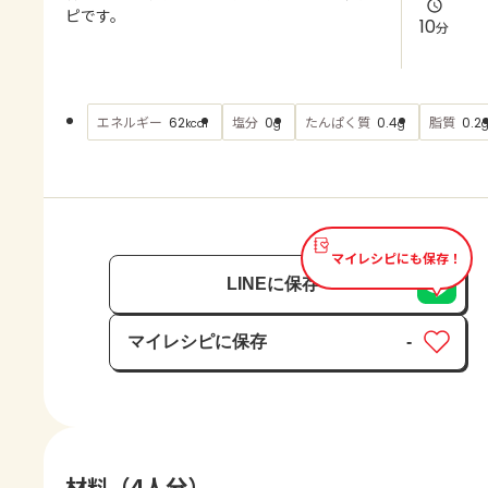
よくあるお問い合わせ
ピです。
10
分
お買い物
エネルギー
塩分
たんぱく質
脂質
62
0
0.4
0.2
kcal
g
g
AJINOMOTO PARK とは
マイレシピにも保存！
LINEに保存
マイレシピに保存
-
保存済み
材料（4人分）