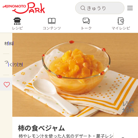
キャンセル
キャンセル
レシピ
コンテンツ
トーク
マイレシピ
レシピ
コンテンツ
ログインするとレシピを保存できます
ログイン
新規登録
材料
人気の食材・レシピ
つくり方
ホーム
きゅうり
なす
トマト
とうもろこし
ピーマン
みょうが
ゴーヤ
コンテンツ
レシピ
トーク
柿の食べジャム
柿やレモン汁を使った人気のデザート・菓子レシ