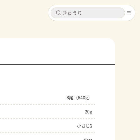
キャンセル
キャンセル
シピ
コンテンツ
ログインするとレシピを保存できます
ログイン
新規登録
レシピ
ホーム
なす
トマト
とうもろこし
ピーマン
みょうが
8尾（640g）
コンテンツ
20g
レシピ
小さじ2
トーク
少々