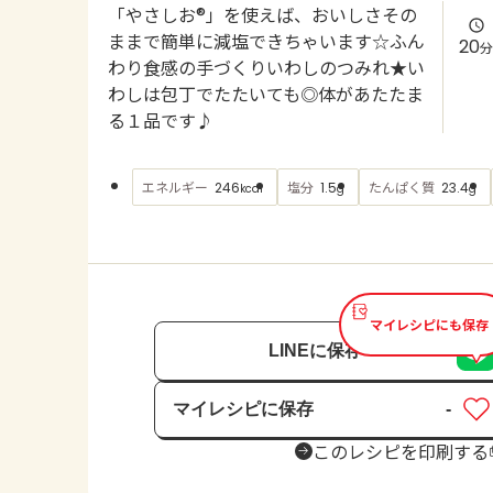
「やさしお®」を使えば、おいしさその
ままで簡単に減塩できちゃいます☆ふん
20
分
わり食感の手づくりいわしのつみれ★い
わしは包丁でたたいても◎体があたたま
る１品です♪
エネルギー
塩分
たんぱく質
246
1.5
23.4
kcal
g
g
マイレシピにも保存
LINEに保存
マイレシピに保存
-
保存済み
このレシピを印刷する