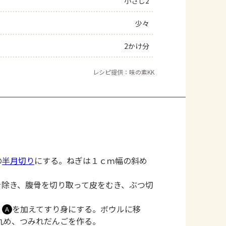
小さじ2
少々
2かけ分
レシピ提供：味の素KK
の
半月切り
にする。ねぎは１ｃｍ幅の斜め
。
を除き、腹骨を切り取って皮をむき、ぶつ切
、
を加えてすり身にする。ボウルに移
Ａ
丸め、つみれだんごを作る。