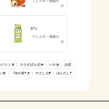
商品・アレルギー情報を
みる
「やさしお®」
商品・アレルギー情報を
みる
養バランス
カラダぽかぽか
いわし
白菜
シピ
「味の素®」
やさしお®
ほんだし®