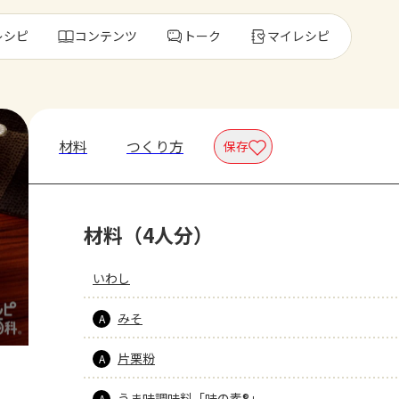
レシピ
コンテンツ
トーク
マイレシピ
レ
材料
つくり方
保存
人気の食材・
材料（4人分）
きゅうり
ゴーヤ
いわし
みそ
A
片栗粉
A
うま味調味料「味の素®」
A