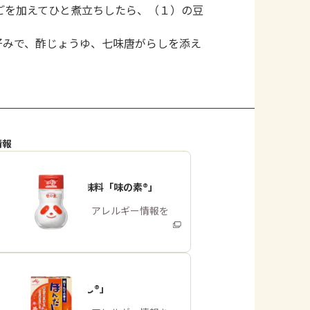
ごを加えてひと煮立ちしたら、（１）の豆
好みで、酢じょうゆ、七味唐がらしを添え
。
情報
うま味調味料「味の素®」
商品・アレルギー情報を
みる
「ほんだし®」