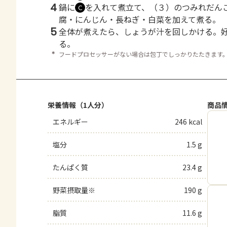
4
鍋に
を入れて煮立て、（３）のつみれだん
Ｃ
腐・にんじん・長ねぎ・白菜を加えて煮る。
5
全体が煮えたら、しょうが汁を回しかける。
る。
＊
フードプロセッサーがない場合は包丁でしっかりたたきます
栄養情報（1人分）
商品
エネルギー
246 kcal
塩分
1.5 g
たんぱく質
23.4 g
野菜摂取量※
190 g
脂質
11.6 g