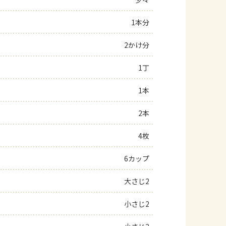
よくあるお問い合わせ
1本分
2かけ分
お買い物
1丁
AJINOMOTO PARK とは
1本
2本
4枚
6カップ
大さじ2
小さじ2