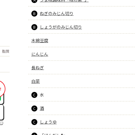
ねぎのみじん切り
B
しょうがのみじん切り
B
木綿豆腐
もっと見る
脂質
11.6
g
にんじん
長ねぎ
白菜
！
水
C
酒
C
しょうゆ
C