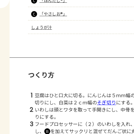
「ほんだし®」
C
「やさしお®」
C
しょうが汁
つくり方
1
豆腐はひと口大に切る。にんじんは５ｍｍ幅
切りにし、白菜は２ｃｍ幅の
そぎ切り
にする
2
いわしは頭とワタを取って手開きにし、中骨
りにする。
3
フードプロセッサーに（２）のいわしを入れ
し、
を加えてサックリと混ぜてだんご状に
Ｂ