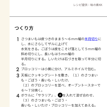
レシピ提供：味の素KK
つくり方
1
さつまいもは皮つきのまま５～６ｍｍ幅の
半月切り
に
し、水にさらしてザルに上げて
水気をきる。ごぼうは皮をこそげ落として５ｍｍ幅の
斜め切りにし、長いもは５ｍｍ幅の
半月切りにする。しいたけは石づきを取って半分に切
る。
2
ブロッコリーは小房に分け、アルミホイルで包む。
3
天板にクッキングシートを敷き、（１）のさつまい
も・ごぼう・長いも・しいたけ、
（２）のブロッコリーを並べ、オーブントースターで
６～７分焼く。
4
ボウルに「サラリア」、
を入れて混ぜ合わせ、
Ａ
（３）のさつまいも・ごぼう・
長いも・しいたけ・ブロッコリーを加えてあえる。