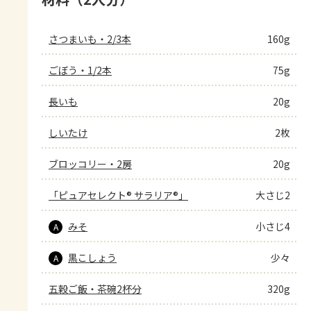
さつまいも・2/3本
160g
ごぼう・1/2本
75g
長いも
20g
しいたけ
2枚
ブロッコリー・2房
20g
「ピュアセレクト® サラリア®」
大さじ2
みそ
小さじ4
A
黒こしょう
少々
A
五穀ご飯・茶碗2杯分
320g