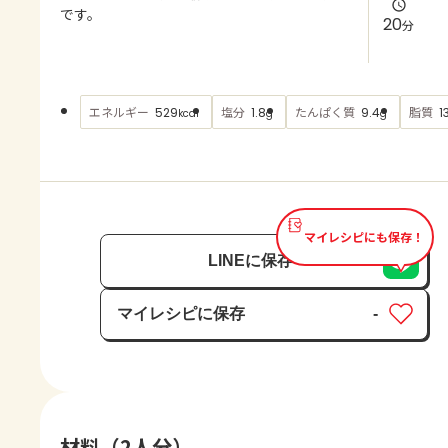
よくあるお問い合わせ
です。
20
分
お買い物
エネルギー
塩分
たんぱく質
脂質
529
1.8
9.4
1
kcal
g
g
AJINOMOTO PARK とは
マイレシピにも保存！
LINEに保存
マイレシピに保存
-
保存済み
材料（2人分）