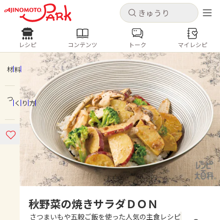
キャンセル
キャンセル
レシピ
コンテンツ
トーク
マイレシピ
レシピ
コンテンツ
ログインするとレシピを保存できます
ログイン
新規登録
材料
人気の食材・レシピ
つくり方
ホーム
きゅうり
なす
トマト
とうもろこし
ピーマン
みょうが
ゴーヤ
コンテンツ
レシピ
トーク
秋野菜の焼きサラダＤＯＮ
さつまいもや五穀ご飯を使った人気の主食レシピ