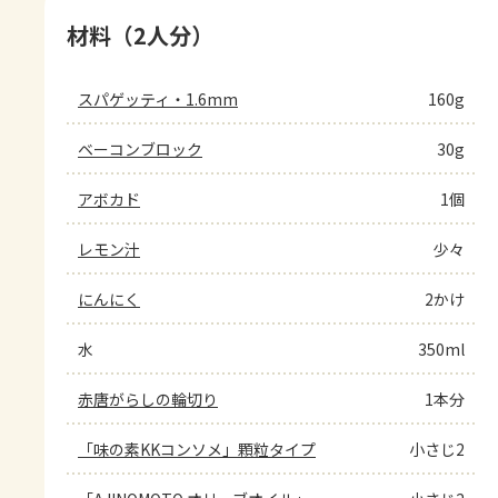
材料（2人分）
スパゲッティ・1.6mm
160g
ベーコンブロック
30g
アボカド
1個
レモン汁
少々
にんにく
2かけ
水
350ml
赤唐がらしの輪切り
1本分
「味の素KKコンソメ」顆粒タイプ
小さじ2