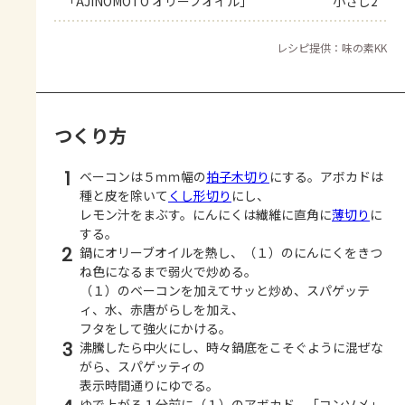
「AJINOMOTO オリーブオイル」
小さじ2
レシピ提供：味の素KK
つくり方
1
ベーコンは５ｍｍ幅の
拍子木切り
にする。アボカドは
種と皮を除いて
くし形切り
にし、
レモン汁をまぶす。にんにくは繊維に直角に
薄切り
に
する。
2
鍋にオリーブオイルを熱し、（１）のにんにくをきつ
ね色になるまで弱火で炒める。
（１）のベーコンを加えてサッと炒め、スパゲッテ
ィ、水、赤唐がらしを加え、
フタをして強火にかける。
3
沸騰したら中火にし、時々鍋底をこそぐように混ぜな
がら、スパゲッティの
表示時間通りにゆでる。
ゆで上がる１分前に（１）のアボカド、「コンソメ」