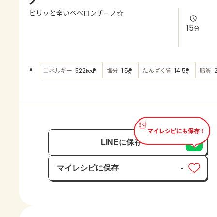
よくあるお問い合わせ
ピリッと辛いペペロンチーノ☆
15
分
お買い物
AJINOMOTO PARK とは
エネルギー
塩分
たんぱく質
脂質
522
1.5
14.5
kcal
g
g
マイレシピにも保存！
LINEに保存
マイレシピに保存
-
保存済み