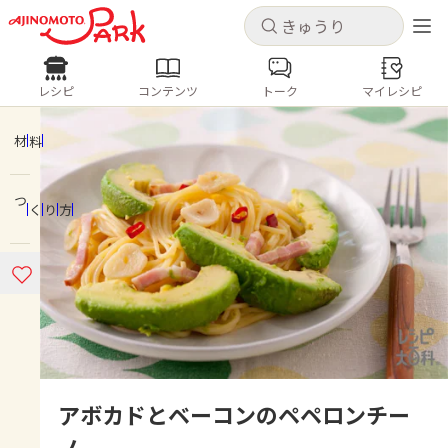
キャンセル
キャンセル
レシピ
コンテンツ
トーク
マイレシピ
レシピ
コンテンツ
ログインするとレシピを保存できます
ログイン
新規登録
材料
人気の食材・レシピ
つくり方
ホーム
きゅうり
なす
トマト
とうもろこし
ピーマン
みょうが
ゴーヤ
コンテンツ
レシピ
トーク
アボカドとベーコンのペペロンチー
ノ