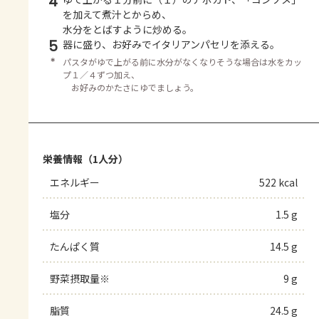
4
を加えて煮汁とからめ、
水分をとばすように炒める。
5
器に盛り、お好みでイタリアンパセリを添える。
＊
パスタがゆで上がる前に水分がなくなりそうな場合は水をカッ
プ１／４ずつ加え、
お好みのかたさにゆでましょう。
栄養情報（1人分）
エネルギー
522 kcal
塩分
1.5 g
たんぱく質
14.5 g
野菜摂取量※
9 g
脂質
24.5 g