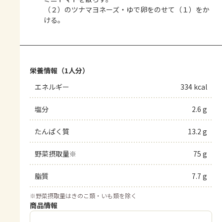
（２）のツナマヨネーズ・ゆで卵をのせて（１）をか
ける。
栄養情報（1人分）
エネルギー
334 kcal
塩分
2.6 g
たんぱく質
13.2 g
野菜摂取量※
75 g
脂質
7.7 g
※
野菜摂取量はきのこ類・いも類を除く
商品情報