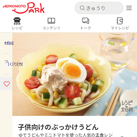
キャンセル
キャンセル
レシピ
コンテンツ
トーク
マイレシピ
レシピ
コンテンツ
ログインするとレシピを保存できます
ログイン
新規登録
材料
人気の食材・レシピ
つくり方
ホーム
きゅうり
なす
トマト
とうもろこし
ピーマン
みょうが
ゴーヤ
コンテンツ
レシピ
トーク
子供向けのぶっかけうどん
ゆでうどんやミニトマトを使った人気の主食レシ