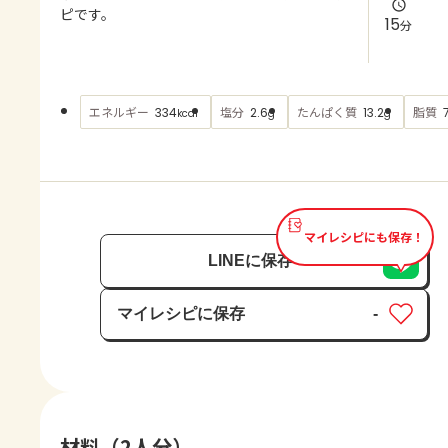
よくあるお問い合わせ
ピです。
15
分
お買い物
エネルギー
塩分
たんぱく質
脂質
334
2.6
13.2
kcal
g
g
AJINOMOTO PARK とは
マイレシピにも保存！
LINEに保存
マイレシピに保存
-
保存済み
材料（2人分）