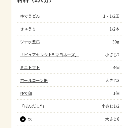
ゆでうどん
1・1/2玉
きゅうり
1/2本
ツナ水煮缶
30g
「ピュアセレクト® マヨネーズ」
小さじ2
ミニトマト
4個
ホールコーン缶
大さじ3
ゆで卵
1個
「ほんだし®」
小さじ1/2
水
大さじ8
A