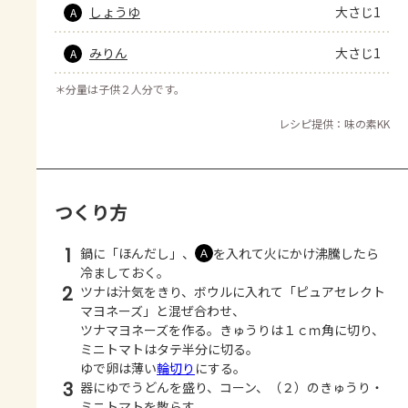
しょうゆ
大さじ1
A
みりん
大さじ1
A
＊
分量は子供２人分です。
レシピ提供：味の素KK
つくり方
1
鍋に「ほんだし」、
を入れて火にかけ沸騰したら
Ａ
冷ましておく。
2
ツナは汁気をきり、ボウルに入れて「ピュアセレクト
マヨネーズ」と混ぜ合わせ、
ツナマヨネーズを作る。きゅうりは１ｃｍ角に切り、
ミニトマトはタテ半分に切る。
ゆで卵は薄い
輪切り
にする。
3
器にゆでうどんを盛り、コーン、（２）のきゅうり・
ミニトマトを散らす。