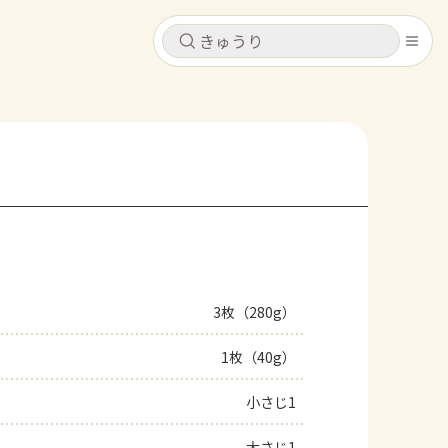
キャンセル
キャンセル
シピ
コンテンツ
ログインするとレシピを保存できます
ログイン
新規登録
レシピ
ホーム
なす
トマト
とうもろこし
ピーマン
みょうが
3枚（280g）
コンテンツ
1枚（40g）
レシピ
小さじ1
トーク
大さじ1