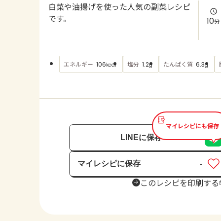
白菜や油揚げを使った人気の副菜レシピ
です。
10
分
エネルギー
塩分
たんぱく質
106
1.2
6.3
kcal
g
g
マイレシピにも保存
LINEに保存
マイレシピに保存
-
保存済み
このレシピを印刷する