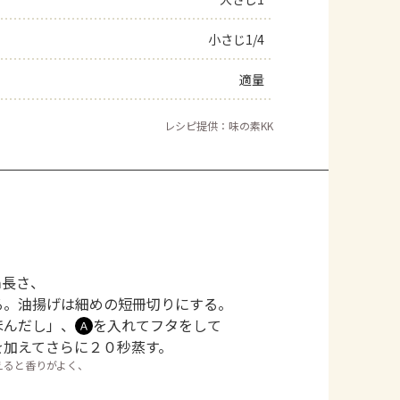
よくあるお問い合わせ
小さじ1/4
適量
お買い物
レシピ提供：味の素KK
AJINOMOTO PARK とは
ｍ長さ、
る。油揚げは細めの短冊切りにする。
ほんだし」、
を入れてフタをして
Ａ
を加えてさらに２０秒蒸す。
えると香りがよく、