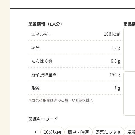
栄養情報（1人分）
商品
エネルギー
106 kcal
塩分
1.2 g
たんぱく質
6.3 g
野菜摂取量※
150 g
脂質
7 g
※
野菜摂取量はきのこ類・いも類を除く
関連キーワード
10分以内
簡単・時短
野菜たっぷり
栄