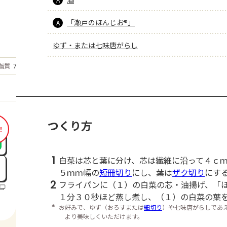
「瀬戸のほんじお®」
A
ゆず・または七味唐がらし
もっと見る
脂質
7
g
つくり方
！
1
白菜は芯と葉に分け、芯は繊維に沿って４ｃ
５ｍｍ幅の
短冊切り
にし、葉は
ザク切り
にす
2
フライパンに（１）の白菜の芯・油揚げ、「
１分３０秒ほど蒸し煮し、（１）の白菜の葉
＊
お好みで、ゆず（おろすまたは
細切り
）や七味唐がらしであ
より美味しくいただけます。