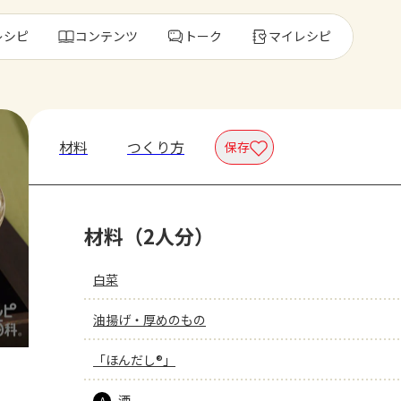
レシピ
コンテンツ
トーク
マイレシピ
レ
材料
つくり方
保存
人気の食材・
材料（2人分）
きゅうり
ゴーヤ
白菜
油揚げ・厚めのもの
「ほんだし®」
酒
A