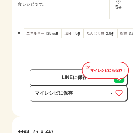
よくあるお問い合わせ
食レシピです。
5
分
お買い物
エネルギー
塩分
たんぱく質
脂質
125
1.5
2.9
3.
kcal
g
g
AJINOMOTO PARK とは
マイレシピにも保存！
LINEに保存
マイレシピに保存
-
保存済み
材料（1人分）