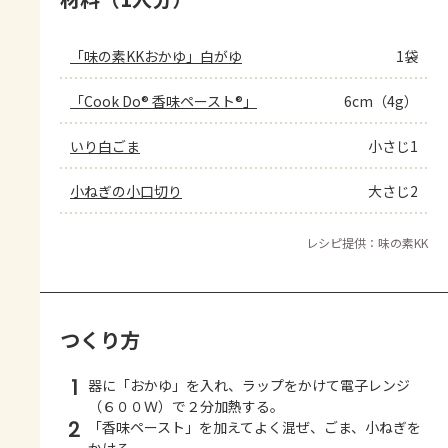
「味の素KKおかゆ」白がゆ
1袋
「Cook Do® 香味ペースト®」
6cm（4g）
いり白ごま
小さじ1
小ねぎの小口切り
大さじ2
レシピ提供：味の素KK
つくり方
1
器に「おかゆ」を入れ、ラップをかけて電子レンジ
（６００Ｗ）で２分加熱する。
2
「香味ペースト」を加えてよく混ぜ、ごま、小ねぎを
かける。