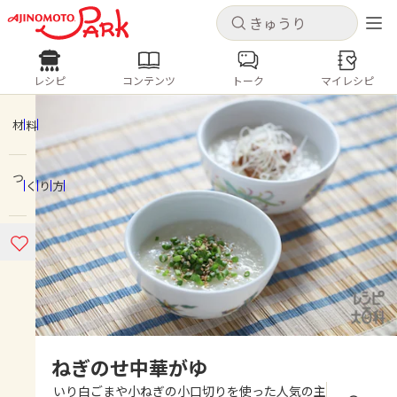
キャンセル
キャンセル
レシピ
コンテンツ
トーク
マイレシピ
レシピ
コンテンツ
ログインするとレシピを保存できます
ログイン
新規登録
材料
人気の食材・レシピ
つくり方
ホーム
きゅうり
なす
トマト
とうもろこし
ピーマン
みょうが
ゴーヤ
コンテンツ
レシピ
トーク
ねぎのせ中華がゆ
いり白ごまや小ねぎの小口切りを使った人気の主