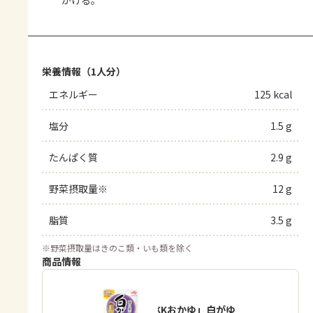
栄養情報（1人分）
エネルギー
125 kcal
塩分
1.5 g
たんぱく質
2.9 g
野菜摂取量※
12 g
脂質
3.5 g
※
野菜摂取量はきのこ類・いも類を除く
商品情報
「味の素KKおかゆ」白がゆ