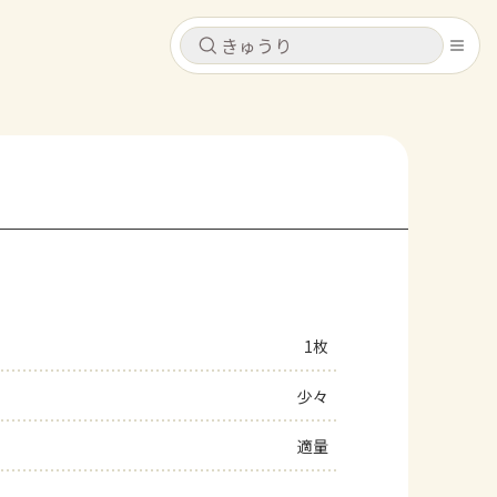
キャンセル
キャンセル
シピ
コンテンツ
ログインするとレシピを保存できます
ログイン
新規登録
レシピ
ホーム
なす
トマト
とうもろこし
ピーマン
みょうが
1枚
コンテンツ
少々
レシピ
適量
トーク