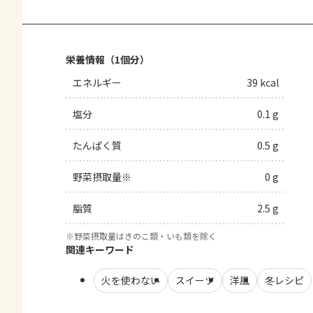
栄養情報（1個分）
エネルギー
39 kcal
塩分
0.1 g
たんぱく質
0.5 g
野菜摂取量※
0 g
脂質
2.5 g
※
野菜摂取量はきのこ類・いも類を除く
関連キーワード
火を使わない
スイーツ
洋風
冬レシピ