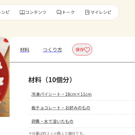
レシピ
コンテンツ
トーク
マイレシピ
レ
材料
つくり方
保存
人気の食材・
材料（10個分）
きゅうり
ゴーヤ
冷凍パイシート・18cm×11cm
板チョコレート・お好みのもの
卵黄・水で溶いたもの
＊
分量は約２ｃｍ角１０個分です。