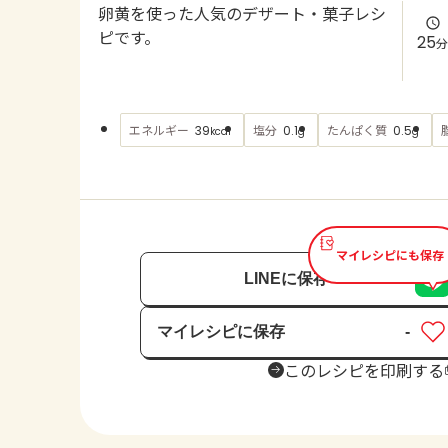
卵黄を使った人気のデザート・菓子レシ
ピです。
25
分
エネルギー
塩分
たんぱく質
39
0.1
0.5
kcal
g
g
マイレシピにも保存
LINEに保存
マイレシピに保存
-
保存済み
このレシピを印刷する