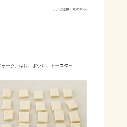
よくあるお問い合わせ
レシピ提供：味の素KK
お買い物
AJINOMOTO PARK とは
ォーク、はけ、ボウル、トースター