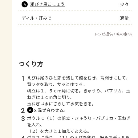
粗びき黒こしょう
少々
A
ディル・好みで
適量
レシピ提供：味の素KK
つくり方
1
えびは尾のひと節を残して殻をむき、背開きにして、
背ワタを取り、サッとゆでる。
帆立は１．５ｃｍ角に切る。きゅうり、パプリカ、玉
ねぎは１ｃｍ角に切り、
玉ねぎは水にさらして水気をきる。
2
を混ぜ合わせる。
Ａ
3
ボウルに（１）の帆立・きゅうり・パプリカ・玉ねぎ
を入れ、
（２）を大さじ１加えてあえる。
グラスに盛り、（１）のえびを飾り、好みでディルを