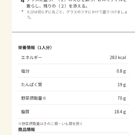
4
散らし、残りの（２）を添える。
＊
えびは切らずに丸ごと、グラスのフチにかけて盛りつけましょ
う。
栄養情報（1人分）
エネルギー
283 kcal
塩分
0.8 g
たんぱく質
19 g
野菜摂取量※
70 g
脂質
18.4 g
※
野菜摂取量はきのこ類・いも類を除く
商品情報