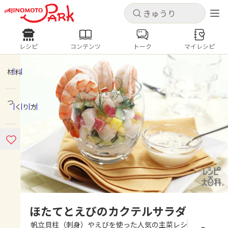
キャンセル
キャンセル
レシピ
コンテンツ
トーク
マイレシピ
レシピ
コンテンツ
ログインするとレシピを保存できます
ログイン
新規登録
材料
人気の食材・レシピ
つくり方
ホーム
きゅうり
なす
トマト
とうもろこし
ピーマン
みょうが
ゴーヤ
コンテンツ
レシピ
トーク
ほたてとえびのカクテルサラダ
帆立貝柱（刺身）やえびを使った人気の主菜レシ