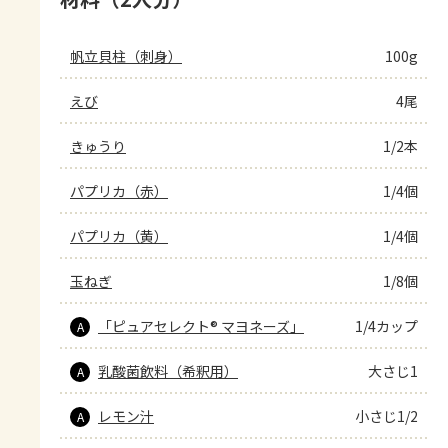
帆立貝柱（刺身）
100g
えび
4尾
きゅうり
1/2本
パプリカ（赤）
1/4個
パプリカ（黄）
1/4個
玉ねぎ
1/8個
「ピュアセレクト® マヨネーズ」
1/4カップ
A
乳酸菌飲料（希釈用）
大さじ1
A
レモン汁
小さじ1/2
A