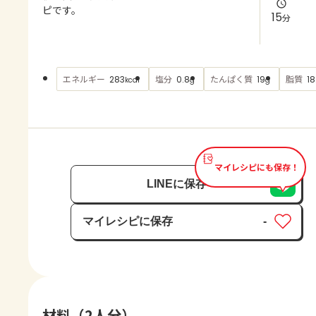
よくあるお問い合わせ
ピです。
15
分
お買い物
エネルギー
塩分
たんぱく質
脂質
283
0.8
19
18
kcal
g
g
AJINOMOTO PARK とは
マイレシピにも保存！
LINEに保存
マイレシピに保存
-
保存済み
材料（2人分）