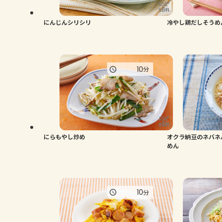
にんじんシリシリ
冷やし鶏だしそうめ
10
分
にらもやし炒め
オクラ納豆のネバネ
めん
10
分