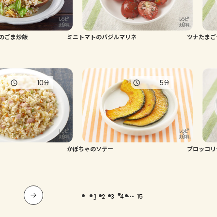
のごま炒飯
ミニトマトのバジルマリネ
ツナたまご
10
5
分
分
かぼちゃのソテー
ブロッコリ
...
1
2
3
4
15