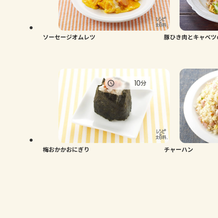
ソーセージオムレツ
豚ひき肉とキャベツ
10
分
梅おかかおにぎり
チャーハン