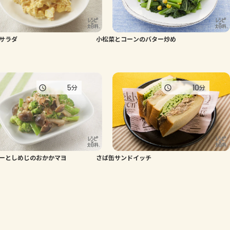
サラダ
小松菜とコーンのバター炒め
5
10
分
分
ーとしめじのおかかマヨ
さば缶サンドイッチ