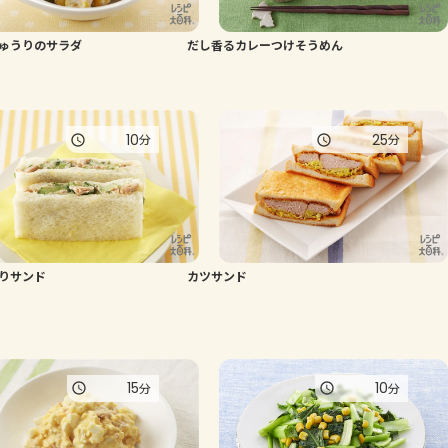
よくあるお問い合わせ
ゅうりのサラダ
だし香るカレーつけそうめん
お買い物
10
25
分
分
AJINOMOTO PARK とは
りサンド
カツサンド
15
10
分
分