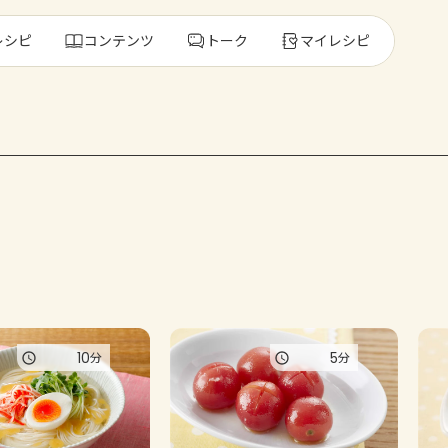
レシピ
コンテンツ
トーク
マイレシピ
レ
人気の食材・
きゅうり
ゴーヤ
10
5
分
分