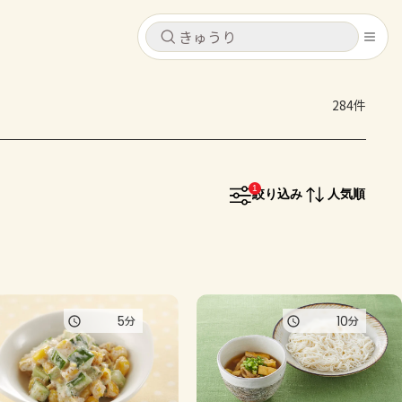
キャンセル
キャンセル
284件
シピ
コンテンツ
ログインするとレシピを保存できます
ログイン
新規登録
1
レシピ
絞り込み
人気順
ホーム
なす
トマト
とうもろこし
ピーマン
みょうが
コンテンツ
5
10
分
分
レシピ
トーク