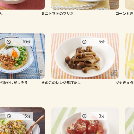
ん
ミニトマトのマリネ
コーンとき
10
5
分
分
バ冷やしだしそう
きのこのレンジ煮びたし
ツナきゅう
15
3
分
分