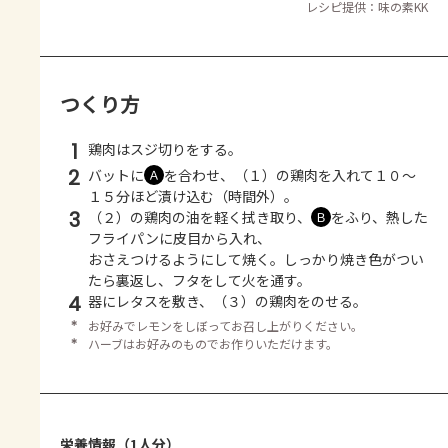
レシピ提供：味の素KK
つくり方
1
鶏肉はスジ切りをする。
2
バットに
を合わせ、（１）の鶏肉を入れて１０～
Ａ
１５分ほど漬け込む（時間外）。
3
（２）の鶏肉の油を軽く拭き取り、
をふり、熱した
Ｂ
フライパンに皮目から入れ、
おさえつけるようにして焼く。しっかり焼き色がつい
たら裏返し、フタをして火を通す。
4
器にレタスを敷き、（３）の鶏肉をのせる。
＊
お好みでレモンをしぼってお召し上がりください。
＊
ハーブはお好みのものでお作りいただけます。
栄養情報（1人分）