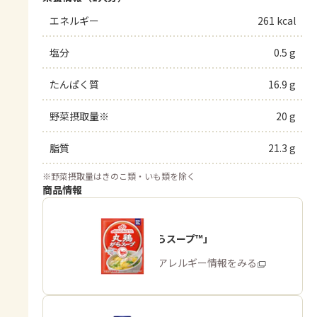
エネルギー
261 kcal
塩分
0.5 g
たんぱく質
16.9 g
野菜摂取量※
20 g
脂質
21.3 g
※
野菜摂取量はきのこ類・いも類を除く
商品情報
「丸鶏がらスープ™」
商品・アレルギー情報をみる