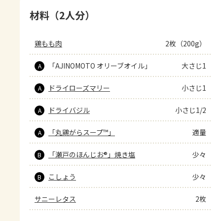
材料（2人分）
鶏もも肉
2枚（200g）
「AJINOMOTO オリーブオイル」
大さじ1
A
ドライローズマリー
小さじ1
A
ドライバジル
小さじ1/2
A
「丸鶏がらスープ™」
適量
A
「瀬戸のほんじお®」焼き塩
少々
B
こしょう
少々
B
サニーレタス
2枚