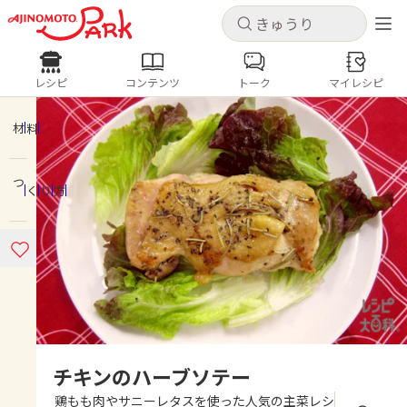
キャンセル
キャンセル
レシピ
コンテンツ
トーク
マイレシピ
レシピ
コンテンツ
ログインするとレシピを保存できます
ログイン
新規登録
材料
人気の食材・レシピ
つくり方
ホーム
きゅうり
なす
トマト
とうもろこし
ピーマン
みょうが
ゴーヤ
コンテンツ
レシピ
トーク
チキンのハーブソテー
鶏もも肉やサニーレタスを使った人気の主菜レシ