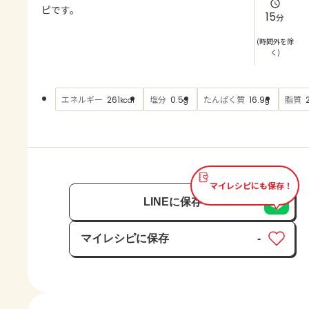
よくあるお問い合わせ
ピです。
15
分
お買い物
(時間外を除
く)
AJINOMOTO PARK とは
エネルギー
塩分
たんぱく質
脂質
261
0.5
16.9
kcal
g
g
マイレシピにも保存！
LINEに保存
マイレシピに保存
-
保存済み