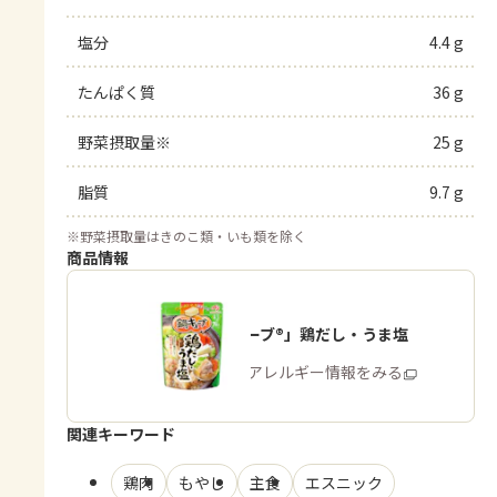
塩分
4.4 g
たんぱく質
36 g
野菜摂取量※
25 g
脂質
9.7 g
※
野菜摂取量はきのこ類・いも類を除く
商品情報
「鍋キューブ®」鶏だし・うま塩
商品・アレルギー情報をみる
関連キーワード
鶏肉
もやし
主食
エスニック