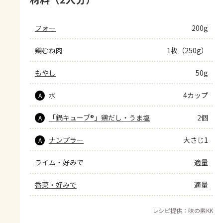
フォー
200g
鶏むね肉
1枚（250g）
もやし
50g
水
4カップ
A
「鍋キューブ®」鶏だし・うま塩
2個
A
ナンプラー
大さじ1
A
ライム・好みで
適量
香菜・好みで
適量
レシピ提供：味の素KK