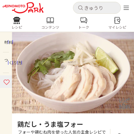
キャンセル
キャンセル
レシピ
コンテンツ
トーク
マイレシピ
レシピ
コンテンツ
ログインするとレシピを保存できます
ログイン
新規登録
材料
人気の食材・レシピ
つくり方
ホーム
きゅうり
なす
トマト
とうもろこし
ピーマン
みょうが
ゴーヤ
コンテンツ
レシピ
トーク
鶏だし・うま塩フォー
フォーや鶏むね肉を使った人気の主食レシピで