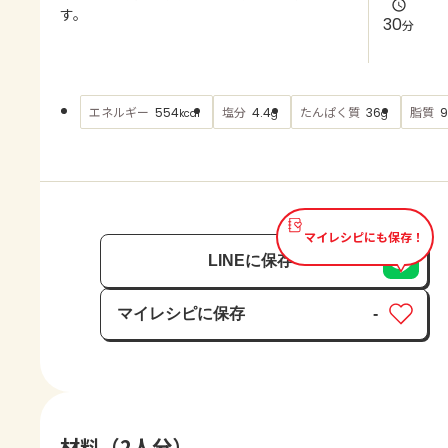
よくあるお問い合わせ
す。
30
分
お買い物
エネルギー
塩分
たんぱく質
脂質
554
4.4
36
9
kcal
g
g
AJINOMOTO PARK とは
マイレシピにも保存！
LINEに保存
マイレシピに保存
-
保存済み
材料（2人分）