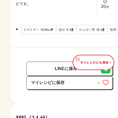
よくあるお問い合わせ
ピです。
20
分
お買い物
エネルギー
塩分
たんぱく質
脂質
608
5.9
18.4
kcal
g
g
AJINOMOTO PARK とは
マイレシピにも保存！
LINEに保存
マイレシピに保存
-
保存済み
材料（2人分）