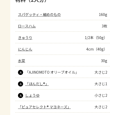
スパゲッティ・細めのもの
160g
ロースハム
3枚
きゅうり
1/2本（50g）
にんじん
4cm（40g）
水菜
30g
「AJINOMOTO オリーブオイル」
大さじ2
A
「ほんだし®」
大さじ1
A
しょうゆ
小さじ2
A
「ピュアセレクト® マヨネーズ」
大さじ2