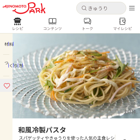
キャンセル
キャンセル
レシピ
コンテンツ
トーク
マイレシピ
レシピ
コンテンツ
ログインするとレシピを保存できます
ログイン
新規登録
材料
人気の食材・レシピ
つくり方
ホーム
きゅうり
なす
トマト
とうもろこし
ピーマン
みょうが
ゴーヤ
コンテンツ
レシピ
トーク
和風冷製パスタ
スパゲッティやきゅうりを使った人気の主食レシ