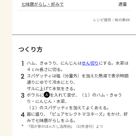
七味唐がらし・好みで
適量
レシピ提供：味の素KK
つくり方
1
ハム、きゅうり、にんじんは
せん切り
にする。水菜は
４ｃｍ長さに切る。
2
スパゲッティは塩（分量外）を加えた熱湯で表示時間
通りにゆでて冷水にとり、
ザルに上げて水気をきる。
3
ボウルに
を入れて混ぜ、（１）のハム・きゅう
Ａ
り・にんじん・水菜、
（２）のスパゲッティを加えてよくあえる。
4
器に盛り、「ピュアセレクトマヨネーズ」をかけ、好
みで七味唐がらしをふる。
＊
『我が家のほんだし活用術』（幻冬舎刊）より