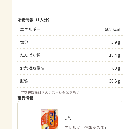
栄養情報（1人分）
エネルギー
608 kcal
塩分
5.9 g
たんぱく質
18.4 g
野菜摂取量※
60 g
脂質
30.5 g
※
野菜摂取量はきのこ類・いも類を除く
商品情報
「ほんだし®」
商品・アレルギー情報をみる