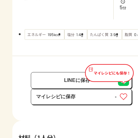
よくあるお問い合わせ
5
分
お買い物
エネルギー
塩分
たんぱく質
脂質
195
1.4
3.9
0.
kcal
g
g
AJINOMOTO PARK とは
マイレシピにも保存！
LINEに保存
マイレシピに保存
-
保存済み
材料（1人分）