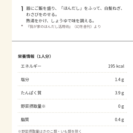
1
器にご飯を盛り、「ほんだし」をふって、白髪ねぎ、
わさびをのせる。
熱湯をかけ、しょうゆで味を調える。
＊
『我が家のほんだし活用術』（幻冬舎刊）より
栄養情報（1人分）
エネルギー
195 kcal
塩分
1.4 g
たんぱく質
3.9 g
野菜摂取量※
0 g
脂質
0.4 g
※
野菜摂取量はきのこ類・いも類を除く