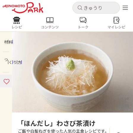
キャンセル
キャンセル
レシピ
コンテンツ
トーク
マイレシピ
レシピ
コンテンツ
ログインするとレシピを保存できます
ログイン
新規登録
材料
人気の食材・レシピ
つくり方
ホーム
きゅうり
なす
トマト
とうもろこし
ピーマン
みょうが
ゴーヤ
コンテンツ
レシピ
トーク
「ほんだし」わさび茶漬け
ご飯や白髪ねぎを使った人気の主食レシピです。