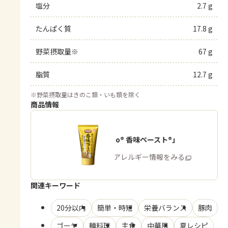
塩分
2.7 g
たんぱく質
17.8 g
野菜摂取量※
67 g
脂質
12.7 g
※
野菜摂取量はきのこ類・いも類を除く
商品情報
「Cook Do® 香味ペースト®」
商品・アレルギー情報をみる
関連キーワード
20分以内
簡単・時短
栄養バランス
豚肉
ゴーヤ
麺料理
主食
中華風
夏レシピ