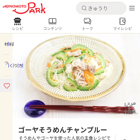
キャンセル
キャンセル
レシピ
コンテンツ
トーク
マイレシピ
レシピ
コンテンツ
ログインするとレシピを保存できます
ログイン
新規登録
材料
人気の食材・レシピ
つくり方
ホーム
きゅうり
なす
トマト
とうもろこし
ピーマン
みょうが
ゴーヤ
コンテンツ
レシピ
トーク
ゴーヤそうめんチャンプルー
そうめんやゴーヤを使った人気の主食レシピで