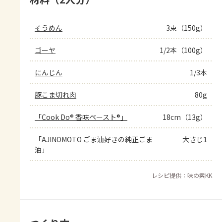
そうめん
3束（150g）
ゴーヤ
1/2本（100g）
にんじん
1/3本
豚こま切れ肉
80g
「Cook Do® 香味ペースト®」
18cm（13g）
「AJINOMOTO ごま油好きの純正ごま
大さじ1
油」
レシピ提供：味の素KK