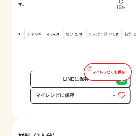
よくあるお問い合わせ
す。
15
分
お買い物
エネルギー
塩分
たんぱく質
脂質
417
2.7
17.8
1
kcal
g
g
AJINOMOTO PARK とは
マイレシピにも保存！
LINEに保存
マイレシピに保存
-
保存済み
材料（2人分）