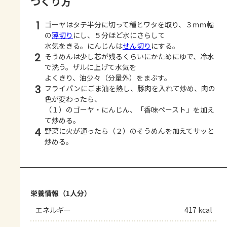
つくり方
1
ゴーヤはタテ半分に切って種とワタを取り、３ｍｍ幅
の
薄切り
にし、５分ほど水にさらして
水気をきる。にんじんは
せん切り
にする。
2
そうめんは少し芯が残るくらいにかためにゆで、冷水
で洗う。ザルに上げて水気を
よくきり、油少々（分量外）をまぶす。
3
フライパンにごま油を熱し、豚肉を入れて炒め、肉の
色が変わったら、
（１）のゴーヤ・にんじん、「香味ペースト」を加え
て炒める。
4
野菜に火が通ったら（２）のそうめんを加えてサッと
炒める。
栄養情報（1人分）
エネルギー
417 kcal