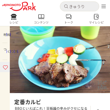
キャンセル
キャンセル
レシピ
コンテンツ
トーク
マイレシピ
レシピ
コンテンツ
ログインするとレシピを保存できます
ログイン
新規登録
材料
人気の食材・レシピ
つくり方
ホーム
きゅうり
なす
トマト
とうもろこし
ピーマン
みょうが
ゴーヤ
コンテンツ
レシピ
トーク
定番カルビ
BBQといえばこれ！豆板醤の辛みがクセになる