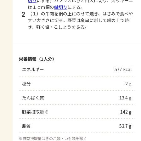
切り
にする。パプリカはひと口大に切り、ズッキーニ
は１ｃｍ幅の
輪切り
にする。
2
（１）の牛肉を網の上にのせて焼き、はさみで食べや
すい大きさに切る。野菜は金串に刺して網の上で焼
き、軽く塩・こしょうをふる。
栄養情報（1人分）
エネルギー
577 kcal
塩分
2 g
たんぱく質
13.4 g
野菜摂取量※
142 g
脂質
53.7 g
※
野菜摂取量はきのこ類・いも類を除く