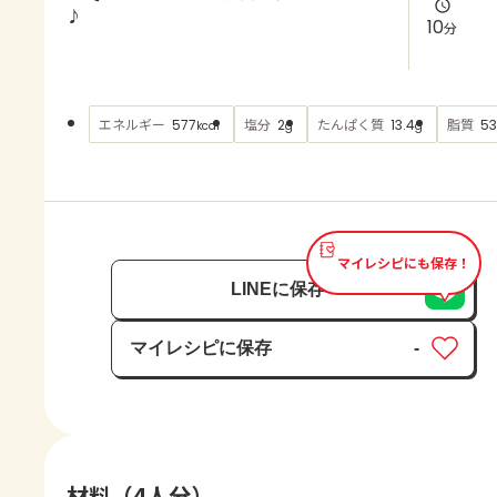
よくあるお問い合わせ
♪
10
分
お買い物
エネルギー
塩分
たんぱく質
脂質
577
2
13.4
53
kcal
g
g
AJINOMOTO PARK とは
マイレシピにも保存！
LINEに保存
マイレシピに保存
-
保存済み
材料（4人分）