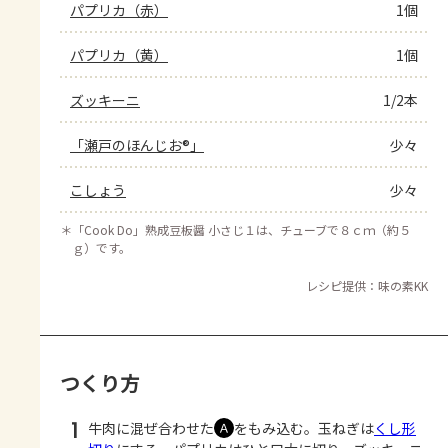
パプリカ（赤）
1個
パプリカ（黄）
1個
ズッキーニ
1/2本
「瀬戸のほんじお®」
少々
こしょう
少々
＊
「Cook Do」熟成豆板醤 小さじ１は、チューブで８ｃｍ（約５
ｇ）です。
レシピ提供：味の素KK
つくり方
1
牛肉に混ぜ合わせた
をもみ込む。玉ねぎは
くし形
Ａ