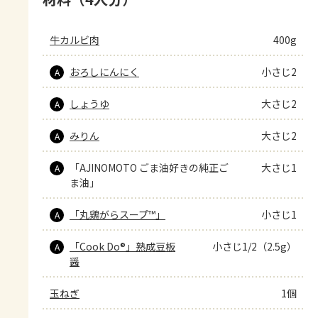
牛カルビ肉
400g
おろしにんにく
小さじ2
A
しょうゆ
大さじ2
A
みりん
大さじ2
A
「AJINOMOTO ごま油好きの純正ご
大さじ1
A
ま油」
「丸鶏がらスープ™」
小さじ1
A
「Cook Do®」熟成豆板
小さじ1/2（2.5g）
A
醤
玉ねぎ
1個