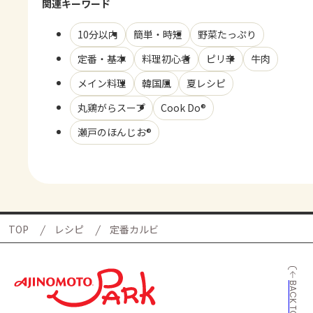
関連キーワード
10分以内
簡単・時短
野菜たっぷり
定番・基本
料理初心者
ピリ辛
牛肉
メイン料理
韓国風
夏レシピ
丸鶏がらスープ
Cook Do®
瀬戸のほんじお®
TOP
レシピ
定番カルビ
BACK TO TOP