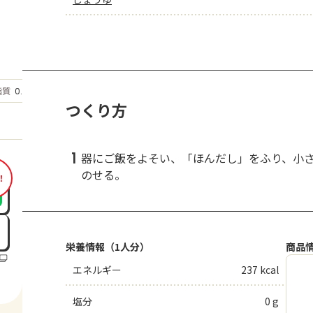
もっと見る
脂質
0.5
g
つくり方
1
器にご飯をよそい、「ほんだし」をふり、小
のせる。
！
栄養情報（1人分）
商品
エネルギー
237 kcal
塩分
0 g