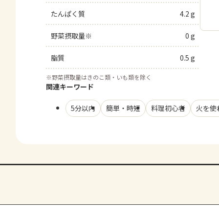
たんぱく質
4.2 g
野菜摂取量※
0 g
脂質
0.5 g
※
野菜摂取量はきのこ類・いも類を除く
関連キーワード
5分以内
簡単・時短
料理初心者
火を使