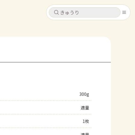
キャンセル
キャンセル
シピ
コンテンツ
ログインするとレシピを保存できます
ログイン
新規登録
レシピ
ホーム
なす
トマト
とうもろこし
ピーマン
みょうが
300g
コンテンツ
適量
レシピ
1枚
トーク
適量