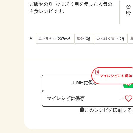
ご飯やのり･おにぎり用を使った人気の
主食レシピです。
1
分
エネルギー
塩分
たんぱく質
237
0
4.2
kcal
g
g
マイレシピにも保存
LINEに保存
マイレシピに保存
-
保存済み
このレシピを印刷する