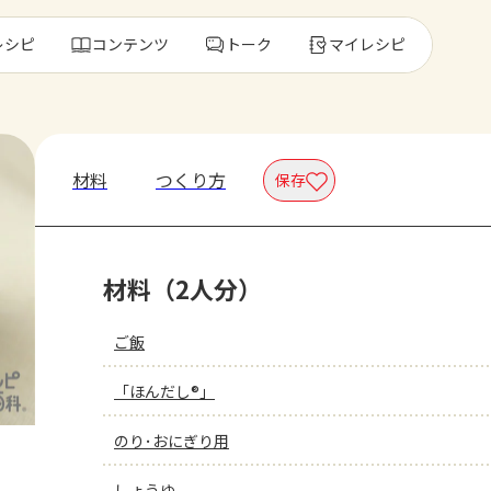
レシピ
コンテンツ
トーク
マイレシピ
レ
材料
つくり方
保存
人気の食材・
材料（2人分）
きゅうり
ゴーヤ
ご飯
「ほんだし®」
のり･おにぎり用
しょうゆ