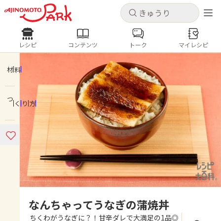
キャンセル
キャンセル
レシピ
コンテンツ
トーク
マイレシピ
レシピ
コンテンツ
ログインするとレシピを保存できます
ログイン
新規登録
材料
人気の食材・レシピ
つくり方
ホーム
きゅうり
なす
トマト
とうもろこし
ピーマン
みょうが
ゴーヤ
コンテンツ
レシピ
トーク
なんちゃってうなぎの蒲焼丼
ちくわがうなぎに？！甘辛ダレで大満足の1品◎