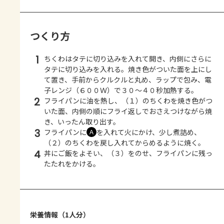
つくり方
1
ちくわはタテに切り込みを入れて開き、内側にさらに
タテに切り込みを入れる。焼き色がついた面を上にし
て置き、手前からクルクルと丸め、ラップで包み、電
子レンジ（６００Ｗ）で３０～４０秒加熱する。
2
フライパンに油を熱し、（１）のちくわを焼き色がつ
いた面、内側の順にフライ返しでおさえつけながら焼
き、いったん取り出す。
3
フライパンに
を入れて火にかけ、少し煮詰め、
Ａ
（２）のちくわを戻し入れてからめるように焼く。
4
丼にご飯をよそい、（３）をのせ、フライパンに残っ
たたれをかける。
栄養情報（1人分）