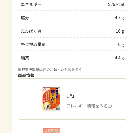
エネルギー
526 kcal
塩分
4.7 g
たんぱく質
16 g
野菜摂取量※
0 g
脂質
4.4 g
※
野菜摂取量はきのこ類・いも類を除く
商品情報
「ほんだし®」
商品・アレルギー情報をみる