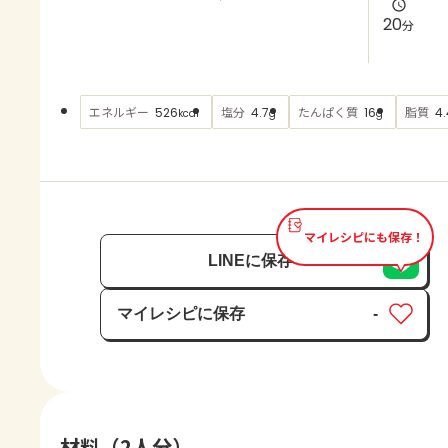
よくあるお問い合わせ
20
分
お買い物
エネルギー
塩分
たんぱく質
脂質
526
4.7
16
4.
kcal
g
g
AJINOMOTO PARK とは
マイレシピにも保存！
LINEに保存
マイレシピに保存
-
保存済み
材料（2人分）