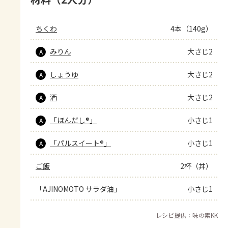
ちくわ
4本（140g）
みりん
大さじ2
A
しょうゆ
大さじ2
A
酒
大さじ2
A
「ほんだし®」
小さじ1
A
「パルスイート®」
小さじ1
A
ご飯
2杯（丼）
「AJINOMOTO サラダ油」
小さじ1
レシピ提供：味の素KK