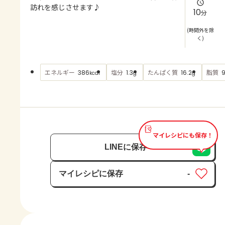
よくあるお問い合わせ
訪れを感じさせます♪
10
分
お買い物
(時間外を除
く)
AJINOMOTO PARK とは
エネルギー
塩分
たんぱく質
脂質
386
1.3
16.2
9
kcal
g
g
マイレシピにも保存！
LINEに保存
マイレシピに保存
-
保存済み