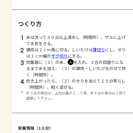
つくり方
1
米は洗って３０分以上浸水し（時間外）、ザルに上げ
て水気をきる。
2
鶏肉は２ｃｍ角に切る。しいたけは
薄切り
にし、せり
は１ｃｍ幅の
ザク切り
にする。
3
炊飯器に（１）の米、
を入れ、２合の目盛りにな
Ａ
るまで水を加え、（２）の鶏肉・しいたけをのせて炊
く（時間外）。
4
炊き上がったら、（２）のせりを加えて１５分蒸らし
（時間外）、軽く混ぜる。
＊
米３合の場合は、上記分量の１．５倍、米４合の場合は２倍で
調理して下さい。
栄養情報（1人分）