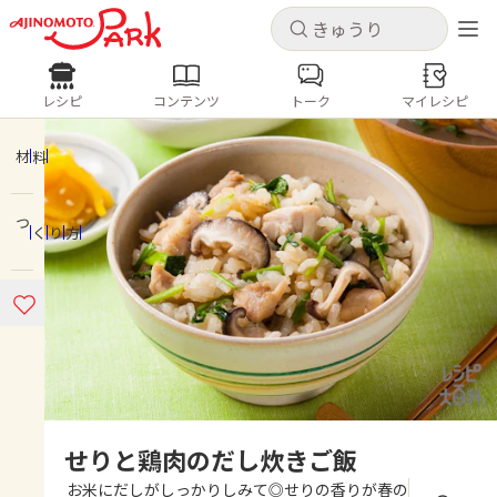
キャンセル
キャンセル
レシピ
コンテンツ
トーク
マイレシピ
レシピ
コンテンツ
ログインするとレシピを保存できます
ログイン
新規登録
材料
人気の食材・レシピ
つくり方
ホーム
きゅうり
なす
トマト
とうもろこし
ピーマン
みょうが
ゴーヤ
コンテンツ
レシピ
トーク
せりと鶏肉のだし炊きご飯
お米にだしがしっかりしみて◎せりの香りが春の