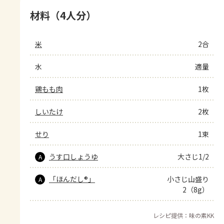
材料（4人分）
米
2合
水
適量
鶏もも肉
1枚
しいたけ
2枚
せり
1束
うす口しょうゆ
大さじ1/2
A
「ほんだし®」
小さじ山盛り
A
2（8g）
レシピ提供：味の素KK