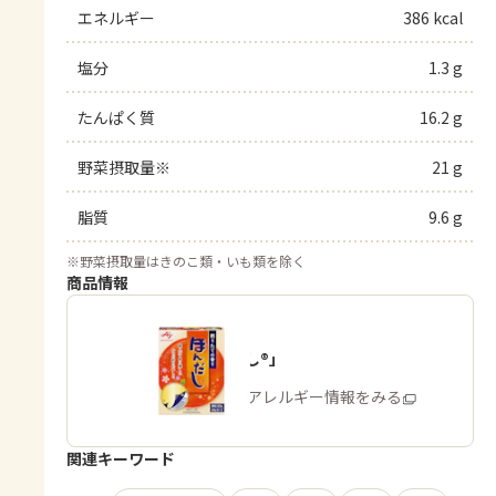
エネルギー
386 kcal
塩分
1.3 g
たんぱく質
16.2 g
野菜摂取量※
21 g
脂質
9.6 g
※
野菜摂取量はきのこ類・いも類を除く
商品情報
「ほんだし®」
商品・アレルギー情報をみる
関連キーワード