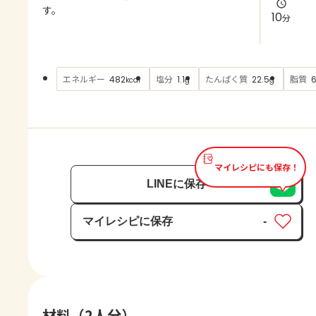
よくあるお問い合わせ
す。
10
分
お買い物
エネルギー
塩分
たんぱく質
脂質
482
1.1
22.5
6
kcal
g
g
AJINOMOTO PARK とは
マイレシピにも保存！
LINEに保存
マイレシピに保存
-
保存済み
材料（2人分）