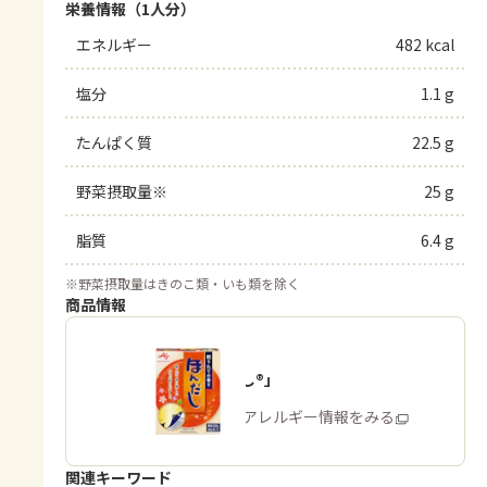
栄養情報（1人分）
エネルギー
482 kcal
塩分
1.1 g
たんぱく質
22.5 g
野菜摂取量※
25 g
脂質
6.4 g
※
野菜摂取量はきのこ類・いも類を除く
商品情報
「ほんだし®」
商品・アレルギー情報をみる
関連キーワード