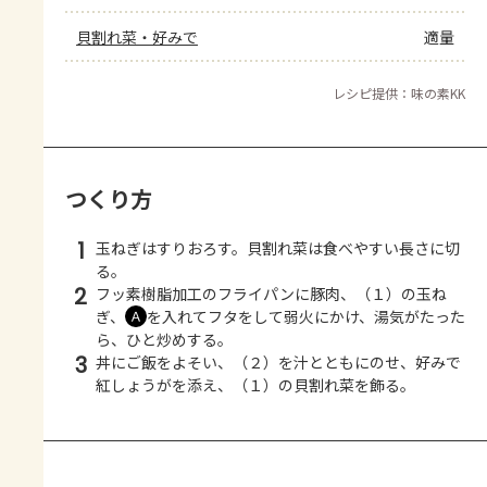
貝割れ菜・好みで
適量
レシピ提供：味の素KK
つくり方
1
玉ねぎはすりおろす。貝割れ菜は食べやすい長さに切
る。
2
フッ素樹脂加工のフライパンに豚肉、（１）の玉ね
ぎ、
を入れてフタをして弱火にかけ、湯気がたった
Ａ
ら、ひと炒めする。
3
丼にご飯をよそい、（２）を汁とともにのせ、好みで
紅しょうがを添え、（１）の貝割れ菜を飾る。