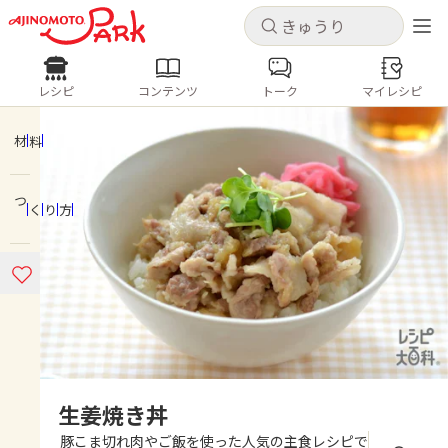
キャンセル
キャンセル
レシピ
コンテンツ
トーク
マイレシピ
レシピ
コンテンツ
ログインするとレシピを保存できます
ログイン
新規登録
材料
人気の食材・レシピ
つくり方
ホーム
きゅうり
なす
トマト
とうもろこし
ピーマン
みょうが
ゴーヤ
コンテンツ
レシピ
トーク
生姜焼き丼
豚こま切れ肉やご飯を使った人気の主食レシピで