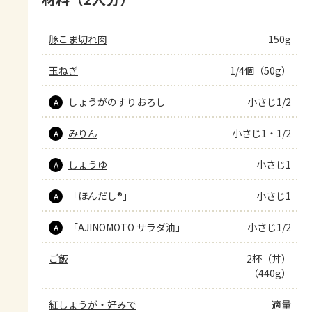
豚こま切れ肉
150g
玉ねぎ
1/4個（50g）
しょうがのすりおろし
小さじ1/2
A
みりん
小さじ1・1/2
A
しょうゆ
小さじ1
A
「ほんだし®」
小さじ1
A
「AJINOMOTO サラダ油」
小さじ1/2
A
ご飯
2杯（丼）
（440g）
紅しょうが・好みで
適量